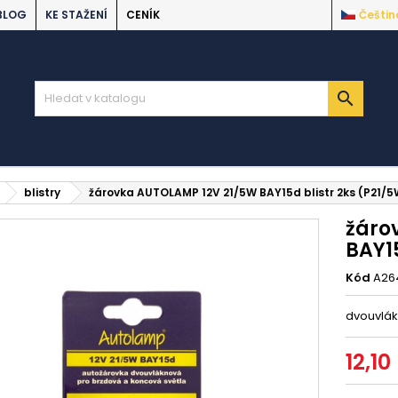
BLOG
KE STAŽENÍ
CENÍK
Češtin

blistry
žárovka AUTOLAMP 12V 21/5W BAY15d blistr 2ks (P21/5
žáro
BAY15
Kód
A26
dvouvlák
12,10