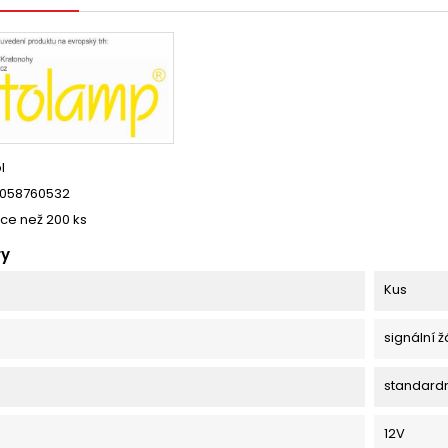
l
058760532
íce než 200 ks
ry
Kus
signální 
standard
12V