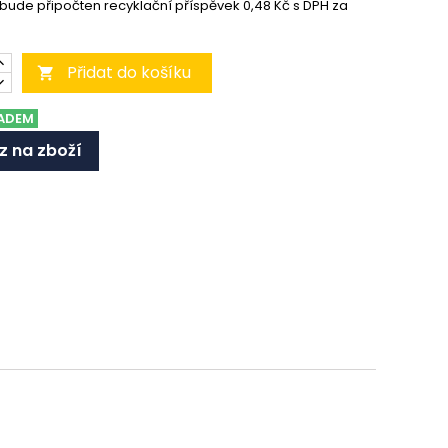
 bude připočten recyklační příspěvek 0,48 Kč s DPH za
Přidat do košíku

ADEM
z na zboží