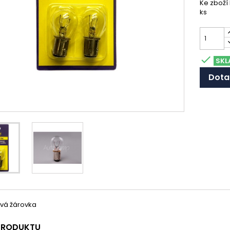
Ke zboží
ks

SKL
Dota
vá žárovka
 PRODUKTU