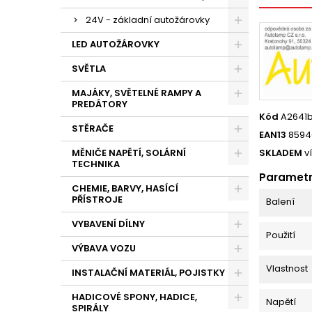
24V - základní autožárovky
LED AUTOŽÁROVKY
SVĚTLA
MAJÁKY, SVĚTELNÉ RAMPY A
PREDÁTORY
Kód
A2641b
STĚRAČE
EAN13
8594
MĚNIČE NAPĚTÍ, SOLÁRNÍ
SKLADEM
v
TECHNIKA
Paramet
CHEMIE, BARVY, HASÍCÍ
PŘÍSTROJE
Balení
VYBAVENÍ DÍLNY
Použití
VÝBAVA VOZU
Vlastnost
INSTALAČNÍ MATERIÁL, POJISTKY
HADICOVÉ SPONY, HADICE,
Napětí
SPIRÁLY