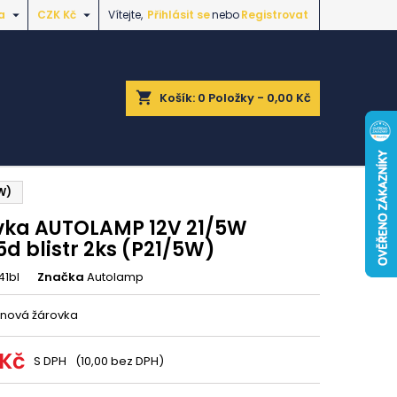


a
CZK Kč
Vítejte,
Přihlásit se
nebo
Registrovat
shopping_cart
Košík:
0
Položky - 0,00 Kč
W)
vka AUTOLAMP 12V 21/5W
d blistr 2ks (P21/5W)
41bl
Značka
Autolamp
nová žárovka
 Kč
S DPH
(10,00 bez DPH)