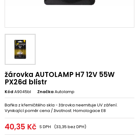
žárovka AUTOLAMP H7 12V 55W
PX26d blistr
Kód
A9045bl
Značka
Autolamp
Baňka z křemičitého skla - žárovka neemituje UV záření.
Vynikající poměr cena / životnost. Homologace E8
40,35 Kč
S DPH
(33,35 bez DPH)