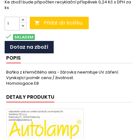
Ke zboží bude připočten recyklační příspěvek 0,24 Kč s DPH za
ks
Přidat do košíku


SKLADEM
Dotaz na zboží
POPIS
Baňka z křemičitého skla - žárovka neemituje UV záření.
Vynikající poměr cena / životnost.
Homologace E8
DETAILY PRODUKTU