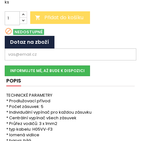
ks
Přidat do košíku


NEDOSTUPNÉ
Dotaz na zboží
INFORMUJTE MĚ, AŽ BUDE K DISPOZICI
POPIS
TECHNICKÉ PARAMETRY
* Prodlužovací přívod
* Počet zásuvek: 5
* Individuální vypínač pro každou zásuvku
* Centrální vypínač všech zásuvek
* Průřez vodičů: 3 x 1mm2
* typ kabelu: H05VV-F3
* lomená vidlice
* barva: bílá