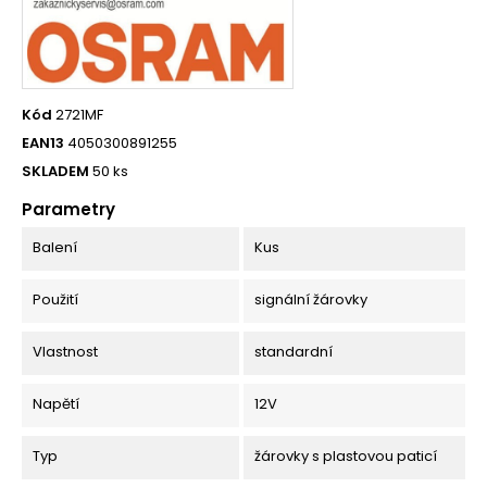
Kód
2721MF
EAN13
4050300891255
SKLADEM
50 ks
Parametry
Balení
Kus
Použití
signální žárovky
Vlastnost
standardní
Napětí
12V
Typ
žárovky s plastovou paticí