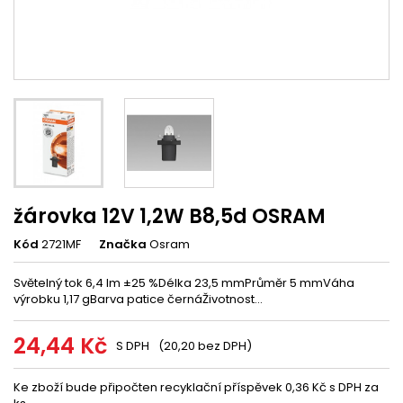
žárovka 12V 1,2W B8,5d OSRAM
Kód
2721MF
Značka
Osram
Světelný tok 6,4 lm ±25 %Délka 23,5 mmPrůměr 5 mmVáha
výrobku 1,17 gBarva patice černáŽivotnost...
24,44 Kč
S DPH
(20,20 bez DPH)
Ke zboží bude připočten recyklační příspěvek 0,36 Kč s DPH za