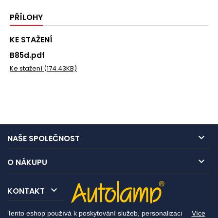
PŘÍLOHY
KE STAŽENÍ
B85d.pdf
Ke stažení (174.43KB)

NAŠE SPOLEČNOST

O NÁKUPU

KONTAKT
Tento eshop používá k poskytování služeb, personalizaci
Více