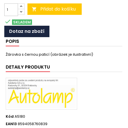
Přidat do košíku


SKLADEM
Dotaz na zboží
POPIS
Žárovka s černou paticí (obrázek je ilustrativní)
DETAILY PRODUKTU
Kód
A5180
EAN13
8594058760839