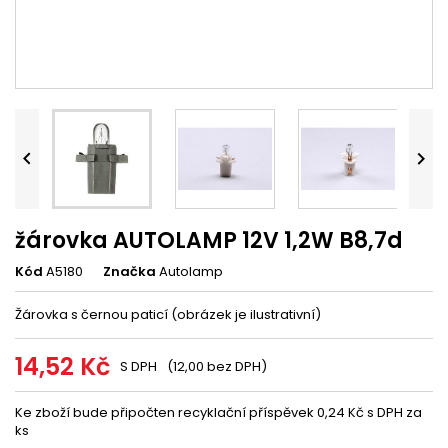


žárovka AUTOLAMP 12V 1,2W B8,7d
Kód
A5180
Značka
Autolamp
Žárovka s černou paticí (obrázek je ilustrativní)
14,52 Kč
S DPH
(12,00 bez DPH)
Ke zboží bude připočten recyklační příspěvek 0,24 Kč s DPH za
ks