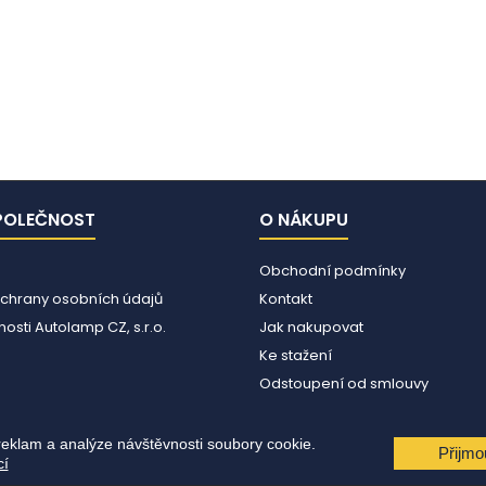
POLEČNOST
O NÁKUPU
Obchodní podmínky
chrany osobních údajů
Kontakt
osti Autolamp CZ, s.r.o.
Jak nakupovat
Ke stažení
Odstoupení od smlouvy
reklam a analýze návštěvnosti soubory cookie.
Přijmo
cí
© Copyright 2026 Autolamp CZ s.r.o.. All Rights Reserved.