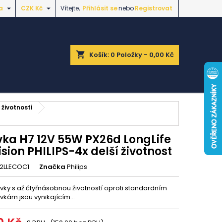


a
CZK Kč
Vítejte,
Přihlásit se
nebo
Registrovat
shopping_cart
Košík:
0
Položky - 0,00 Kč
 životností
vka H7 12V 55W PX26d LongLife
sion PHILIPS-4x delší životnost
72LLECOC1
Značka
Philips
vky s až čtyřnásobnou životností oproti standardním
vkám jsou vynikajícím...