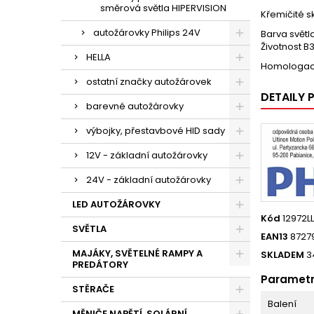
směrová světla HIPERVISION
Křemičité s
autožárovky Philips 24V
Barva světl
Životnost B
HELLA
Homologace 
ostatní značky autožárovek
DETAILY
barevné autožárovky
výbojky, přestavbové HID sady
12V - základní autožárovky
24V - základní autožárovky
LED AUTOŽÁROVKY
Kód
12972L
SVĚTLA
EAN13
8727
MAJÁKY, SVĚTELNÉ RAMPY A
SKLADEM
3
PREDÁTORY
Paramet
STĚRAČE
Balení
MĚNIČE NAPĚTÍ, SOLÁRNÍ