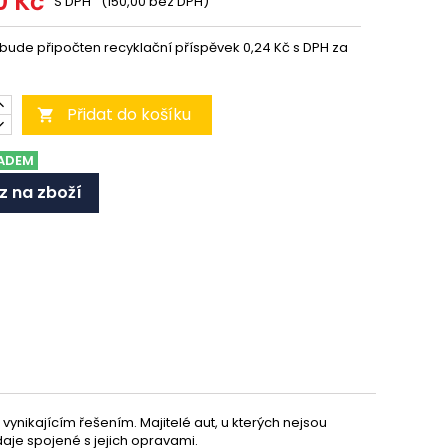
0 Kč
S DPH
(150,00 bez DPH)
 bude připočten recyklační příspěvek 0,24 Kč s DPH za
Přidat do košíku

ADEM
z na zboží
ynikajícím řešením. Majitelé aut, u kterých nejsou
daje spojené s jejich opravami.