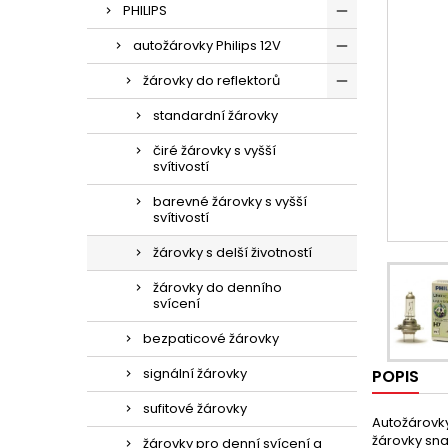
PHILIPS
autožárovky Philips 12V
žárovky do reflektorů
standardní žárovky
čiré žárovky s vyšší
svítivostí
barevné žárovky s vyšší
svítivostí
žárovky s delší životností
žárovky do denního
svícení
bezpaticové žárovky
signální žárovky
POPIS
sufitové žárovky
Autožárovky
žárovky sna
žárovky pro denní svícení a