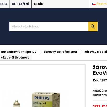
BLOG
KE STAŽENÍ
CENÍK
Češtin

autožárovky Philips 12V
žárovky do reflektorů
žárovky s delší
-4x delší životnost
žáro
EcoVi
Kód
129
Autožáro
autožáro