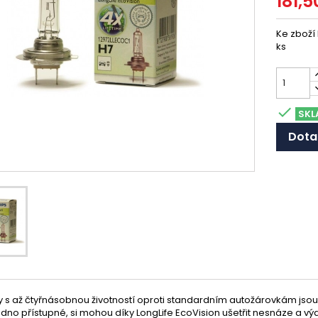
181,5
Ke zboží
ks

SKL
Dota
 s až čtyřnásobnou životností oproti standardním autožárovkám jsou v
dno přístupné, si mohou díky LongLife EcoVision ušetřit nesnáze a vý