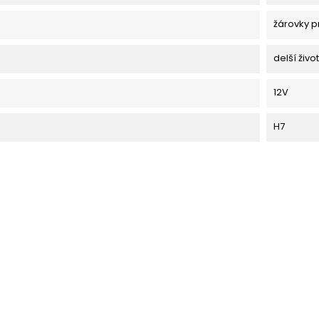
žárovky p
delší živo
12V
H7