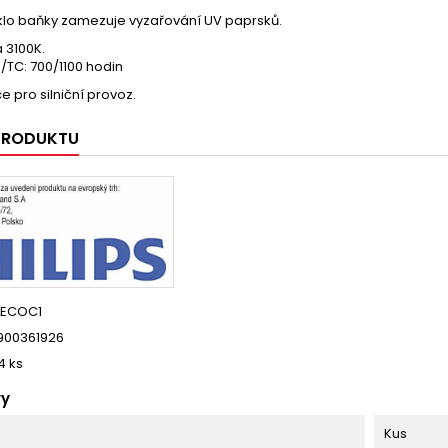
klo baňky zamezuje vyzařování UV paprsků.
a 3100K.
3/TC: 700/1100 hodin
pro silniční provoz.
 PRODUKTU
LECOC1
900361926
4 ks
ry
Kus