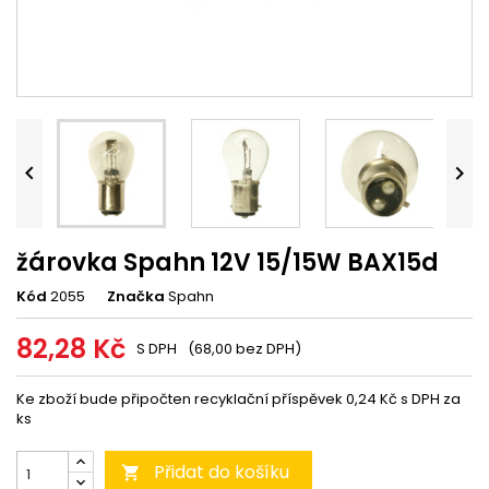


žárovka Spahn 12V 15/15W BAX15d
Kód
2055
Značka
Spahn
82,28 Kč
S DPH
(68,00 bez DPH)
Ke zboží bude připočten recyklační příspěvek 0,24 Kč s DPH za
ks
Přidat do košíku
