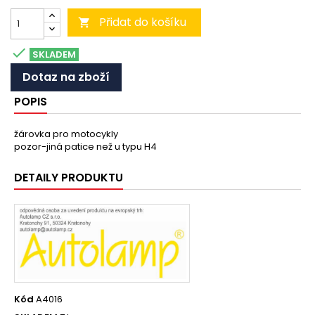
Přidat do košíku


SKLADEM
Dotaz na zboží
POPIS
žárovka pro motocykly
pozor-jiná patice než u typu H4
DETAILY PRODUKTU
Kód
A4016