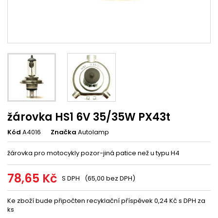
žárovka HS1 6V 35/35W PX43t
Kód
A4016
Značka
Autolamp
žárovka pro motocykly pozor-jiná patice než u typu H4
78,65 Kč
S DPH
(65,00 bez DPH)
Ke zboží bude připočten recyklační příspěvek 0,24 Kč s DPH za
ks