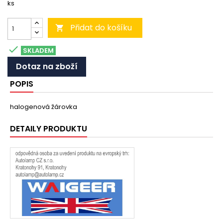
ks
Přidat do košíku


SKLADEM
Dotaz na zboží
POPIS
halogenová žárovka
DETAILY PRODUKTU