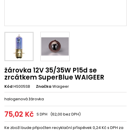
žárovka 12V 35/35W P15d se
zrcátkem SuperBlue WAIGEER
Kód
HS005SB
Značka
Waigeer
halogenová žárovka
75,02 Kč
S DPH
(62,00 bez DPH)
Ke zboží bude připočten recyklační příspěvek 0,24 Kč s DPH za