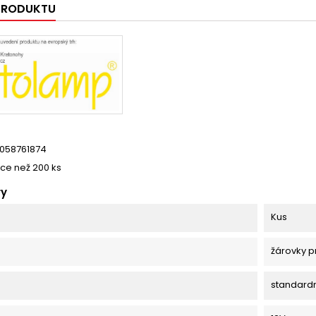
 PRODUKTU
058761874
íce než 200 ks
ry
Kus
žárovky p
standard