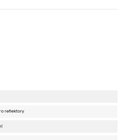
ro reflektory
ní