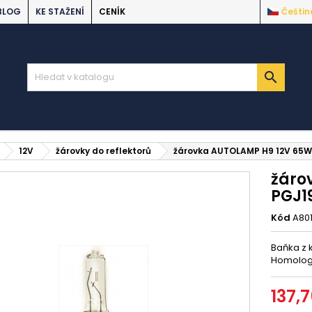
BLOG
KE STAŽENÍ
CENÍK
Češtin

12V
žárovky do reflektorů
žárovka AUTOLAMP H9 12V 65W
žáro
PGJ1
Kód
A80
Baňka z 
Homolo
137,