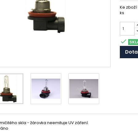
Ke zboží
ks

SKL
Dota
mičitého skla - žárovka neemituje UV záření.
váno