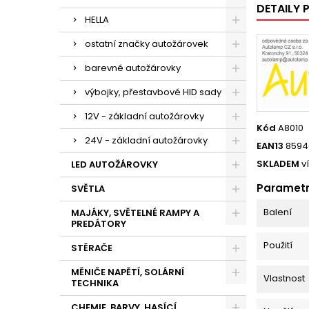
DETAILY
HELLA
ostatní značky autožárovek
barevné autožárovky
výbojky, přestavbové HID sady
12V - základní autožárovky
Kód
A8010
24V - základní autožárovky
EAN13
8594
SKLADEM
v
LED AUTOŽÁROVKY
Paramet
SVĚTLA
Balení
MAJÁKY, SVĚTELNÉ RAMPY A
PREDÁTORY
Použití
STĚRAČE
MĚNIČE NAPĚTÍ, SOLÁRNÍ
Vlastnost
TECHNIKA
CHEMIE, BARVY, HASÍCÍ