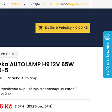


a
CZK Kč
Vítejte,
Přihlásit se
nebo
Registrovat
shopping_cart
Košík:
0
Položky - 0,00 Kč
 PGJ19-5
vka AUTOLAMP H9 12V 65W
9-5
10
Značka
Autolamp
křemičitého skla - žárovka neemituje UV záření.
gováno
76 Kč
S DPH
(113,85 bez DPH)