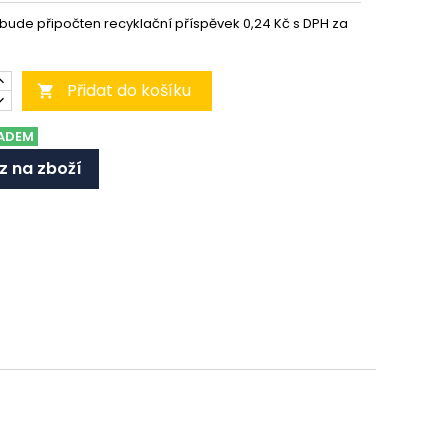
 bude připočten recyklační příspěvek 0,24 Kč s DPH za
Přidat do košíku

ADEM
z na zboží