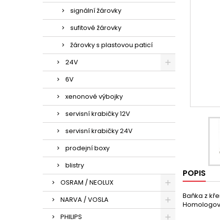
signální žárovky
sufitové žárovky
žárovky s plastovou paticí
24V
6V
xenonové výbojky
servisní krabičky 12V
servisní krabičky 24V
prodejní boxy
blistry
POPIS
OSRAM / NEOLUX
Baňka z kře
NARVA / VOSLA
Homologo
PHILIPS