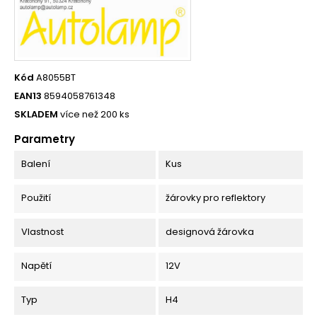
Kód
A8055BT
EAN13
8594058761348
SKLADEM
více než 200 ks
Parametry
Balení
Kus
Použití
žárovky pro reflektory
Vlastnost
designová žárovka
Napětí
12V
Typ
H4