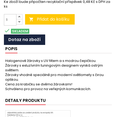
Ke zboží bude připočten recyklační příspěvek 0,48 Kč s DPH za
ks
Přidat do košíku


SKLADEM
Dotaz na zboží
POPIS
Halogenové žárovky s UV filtem a s modrou čepičkou.
Žárovky s exluzívním tuningovým designem vyniká ostrým
světlem.
Žárovky vhodné speciálně pro moderní světlomety s čirou
optikou.
Cena za krabičku se dvěma žárovkami!
Schváleno pro provoz na veřejných komunikacích.
DETAILY PRODUKTU