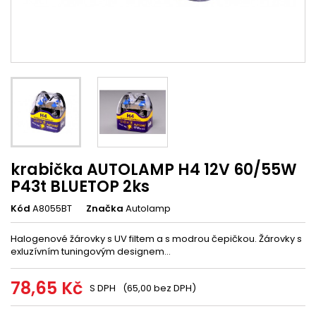
krabička AUTOLAMP H4 12V 60/55W
P43t BLUETOP 2ks
Kód
A8055BT
Značka
Autolamp
Halogenové žárovky s UV filtem a s modrou čepičkou. Žárovky s
exluzívním tuningovým designem...
78,65 Kč
S DPH
(65,00 bez DPH)