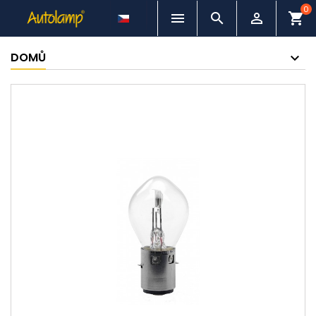
0



shopping_cart
DOMŮ