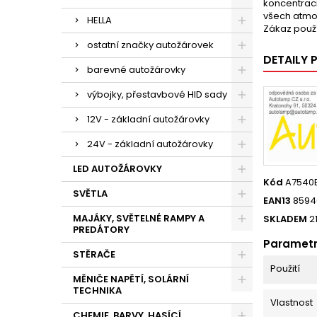
koncentraci
všech atmo
HELLA
Zákaz použ
ostatní značky autožárovek
DETAILY
barevné autožárovky
výbojky, přestavbové HID sady
12V - základní autožárovky
24V - základní autožárovky
LED AUTOŽÁROVKY
Kód
A7540
SVĚTLA
EAN13
8594
MAJÁKY, SVĚTELNÉ RAMPY A
SKLADEM
2
PREDÁTORY
Paramet
STĚRAČE
Použití
MĚNIČE NAPĚTÍ, SOLÁRNÍ
TECHNIKA
Vlastnost
CHEMIE, BARVY, HASÍCÍ