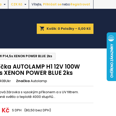


a
CZK Kč
Vítejte,
Přihlásit se
nebo
Registrovat
shopping_cart
Košík:
0
Položky - 0,00 Kč
W P14,5s XENON POWER BLUE 2ks
ička AUTOLAMP H1 12V 100W
5s XENON POWER BLUE 2ks
40BUkr
Značka
Autolamp
vá žárovka s vysokým příkonem a s UV filtrem.
é světlo o teplotě 4000 stupňů...
1 Kč
S DPH
(80,50 bez DPH)