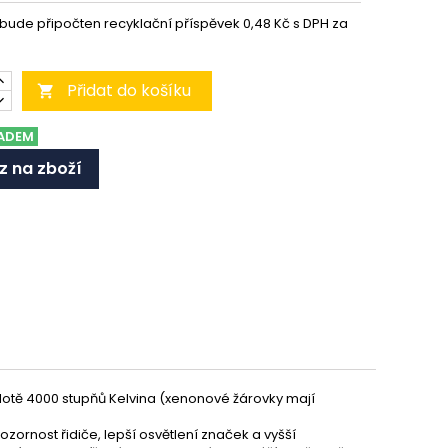
 bude připočten recyklační příspěvek 0,48 Kč s DPH za
Přidat do košíku

ADEM
z na zboží
lotě 4000 stupňů Kelvina (xenonové žárovky mají
rnost řidiče, lepší osvětlení značek a vyšší