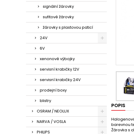
signální žárovky
sufitové žárovky
žárovky s plastovou paticí
24V
6V
xenonové výbojky
servisní krabičky 12V
servisní krabičky 24V
prodejní boxy
blistry
POPIS
OSRAM / NEOLUX
Halogenová 
NARVA / VOSLA
barevnou te
Žárovka s c
PHILIPS