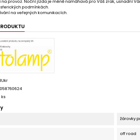
 na provoz. Noční jízda je méně namáhavá pro Váš zrak, usnadní Vám jí
sferických podmínkách.
ívání na veřejných komunikacích.
 PRODUKTU
BUkr
058760624
1 ks
ry
žárovky p
off road