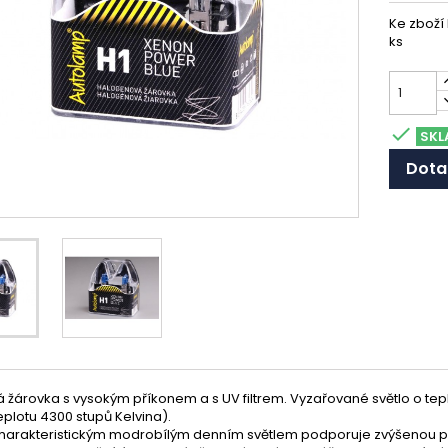
Ke zboží
ks

SKL
Dota
žárovka s vysokým příkonem a s UV filtrem. Vyzařované světlo o tep
plotu 4300 stupů Kelvina).
harakteristickým modrobílým denním světlem podporuje zvýšenou pozo