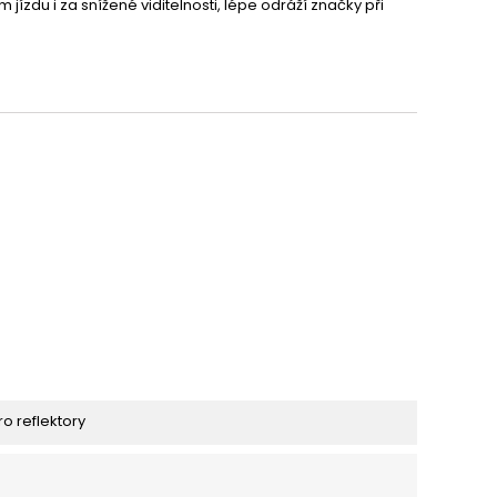
zdu i za snížené viditelnosti, lépe odráží značky při
ro reflektory