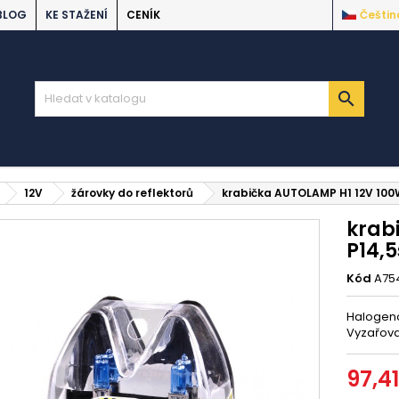
BLOG
KE STAŽENÍ
CENÍK
Češtin

12V
žárovky do reflektorů
krabička AUTOLAMP H1 12V 100
krab
P14,
Kód
A75
Halogeno
Vyzařovan
97,4