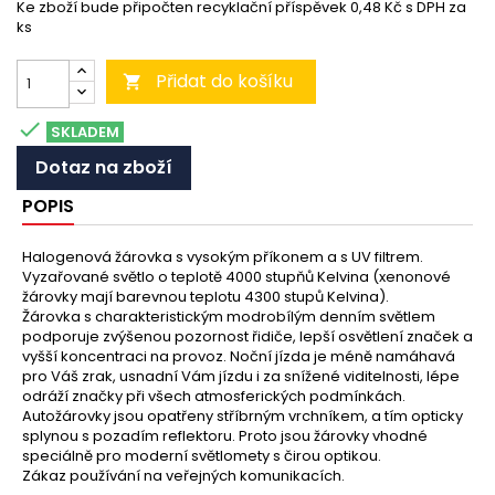
Ke zboží bude připočten recyklační příspěvek 0,48 Kč s DPH za
ks
Přidat do košíku


SKLADEM
Dotaz na zboží
POPIS
Halogenová žárovka s vysokým příkonem a s UV filtrem.
Vyzařované světlo o teplotě 4000 stupňů Kelvina (xenonové
žárovky mají barevnou teplotu 4300 stupů Kelvina).
Žárovka s charakteristickým modrobílým denním světlem
podporuje zvýšenou pozornost řidiče, lepší osvětlení značek a
vyšší koncentraci na provoz. Noční jízda je méně namáhavá
pro Váš zrak, usnadní Vám jízdu i za snížené viditelnosti, lépe
odráží značky při všech atmosferických podmínkách.
Autožárovky jsou opatřeny stříbrným vrchníkem, a tím opticky
splynou s pozadím reflektoru. Proto jsou žárovky vhodné
speciálně pro moderní světlomety s čirou optikou.
Zákaz používání na veřejných komunikacích.