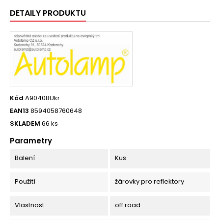
DETAILY PRODUKTU
Kód
A9040BUkr
EAN13
8594058760648
SKLADEM
66 ks
Parametry
Balení
Kus
Použití
žárovky pro reflektory
Vlastnost
off road