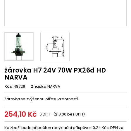
žárovka H7 24V 70W PX26d HD
NARVA
Kód
48729
Značka
NARVA
Žárovka se zvýšenou otřesuvzdorností.
254,10 Kč
S DPH
(210,00 bez DPH)
Ke zboží bude připočten recyklační příspěvek 0,24 Kč s DPH za