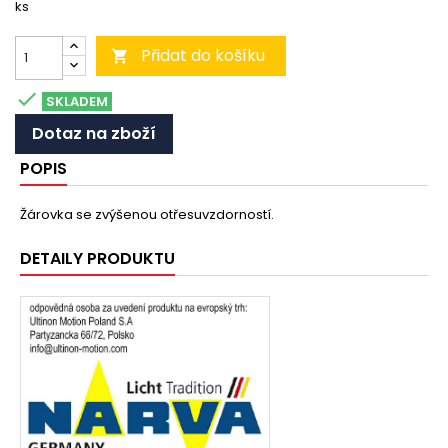
ks
Přidat do košíku


SKLADEM
Dotaz na zboží
POPIS
Žárovka se zvýšenou otřesuvzdorností.
DETAILY PRODUKTU