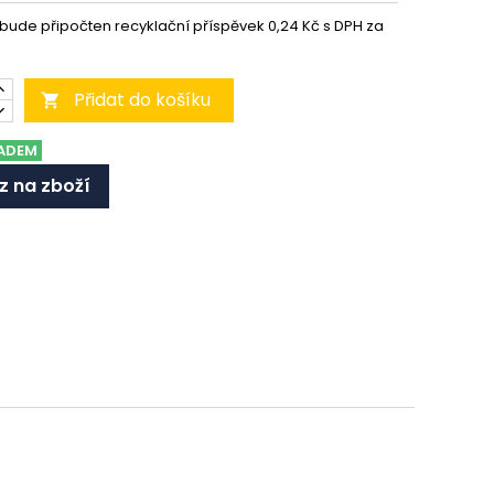
 bude připočten recyklační příspěvek 0,24 Kč s DPH za
Přidat do košíku

ADEM
z na zboží