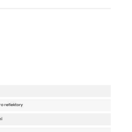
ro reflektory
ní