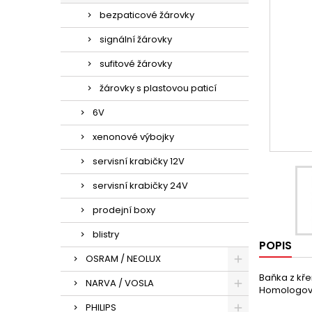
bezpaticové žárovky
signální žárovky
sufitové žárovky
žárovky s plastovou paticí
6V
xenonové výbojky
servisní krabičky 12V
servisní krabičky 24V
prodejní boxy
blistry
POPIS
OSRAM / NEOLUX
Baňka z kře
NARVA / VOSLA
Homologo
PHILIPS