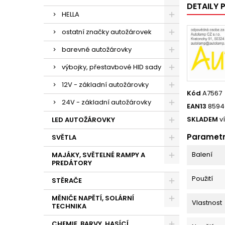
DETAILY
HELLA
ostatní značky autožárovek
barevné autožárovky
výbojky, přestavbové HID sady
12V - základní autožárovky
Kód
A7567
24V - základní autožárovky
EAN13
8594
SKLADEM
v
LED AUTOŽÁROVKY
Paramet
SVĚTLA
Balení
MAJÁKY, SVĚTELNÉ RAMPY A
PREDÁTORY
Použití
STĚRAČE
MĚNIČE NAPĚTÍ, SOLÁRNÍ
Vlastnost
TECHNIKA
CHEMIE, BARVY, HASÍCÍ