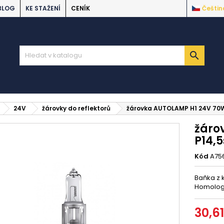
BLOG
KE STAŽENÍ
CENÍK
Češtin

24V
žárovky do reflektorů
žárovka AUTOLAMP H1 24V 70W
žáro
P14,5
Kód
A75
Baňka z 
Homolo
30,6