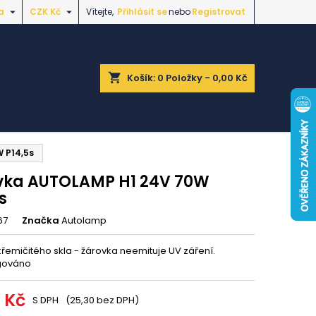


a
CZK Kč
Vítejte,
Přihlásit se
nebo
Registrovat
shopping_cart
Košík:
0
Položky - 0,00 Kč
 P14,5s
vka AUTOLAMP H1 24V 70W
s
67
Značka
Autolamp
křemičitého skla - žárovka neemituje UV záření.
gováno
1 Kč
S DPH
(25,30 bez DPH)