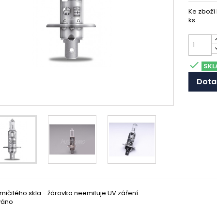
Ke zboží
ks

SKL
Dota
mičitého skla - žárovka neemituje UV záření.
váno