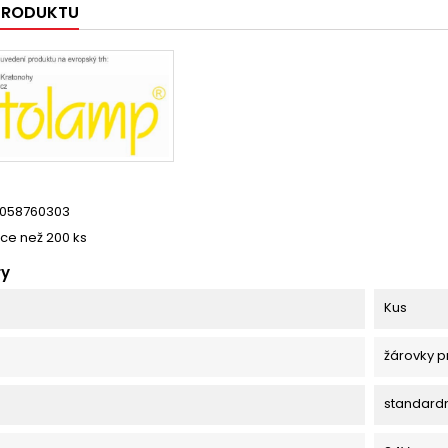
 PRODUKTU
058760303
íce než 200 ks
ry
Kus
žárovky p
standard