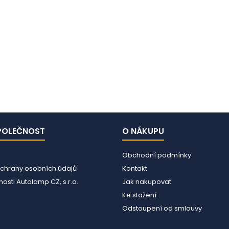
POLEČNOST
O NÁKUPU
Obchodní podmínky
chrany osobních údajů
Kontakt
osti Autolamp CZ, s.r.o.
Jak nakupovat
Ke stažení
Odstoupení od smlouvy