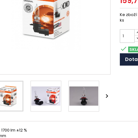
159,
Ke zboží
ks

SKL
Dota

 1700 lm ±12 %
 mm