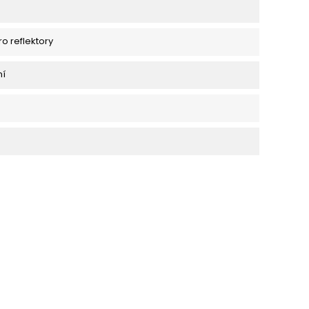
ro reflektory
ní