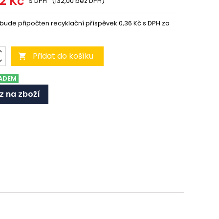
72 Kč
S DPH
(132,00 bez DPH)
 bude připočten recyklační příspěvek 0,36 Kč s DPH za
Přidat do košíku

ADEM
z na zboží