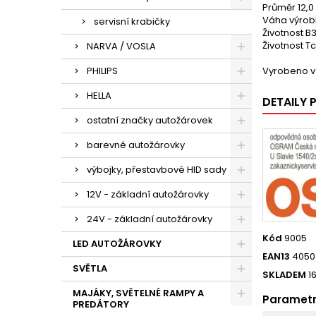
Průměr 12,
Váha výrob
servisní krabičky
Životnost B
Životnost Tc
NARVA / VOSLA
PHILIPS
Vyrobeno v
HELLA
DETAILY
ostatní značky autožárovek
barevné autožárovky
výbojky, přestavbové HID sady
12V - základní autožárovky
24V - základní autožárovky
Kód
9005
LED AUTOŽÁROVKY
EAN13
4050
SVĚTLA
SKLADEM
1
MAJÁKY, SVĚTELNÉ RAMPY A
Paramet
PREDÁTORY