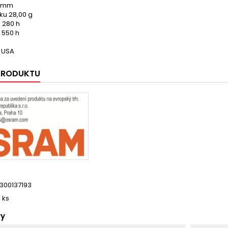
0 mm
ku 28,00 g
3 280 h
 550 h
 USA
 PRODUKTU
300137193
6 ks
ry