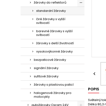
žárovky do reflektorů
standardní žárovky
čiré žárovky s vyšší
svítivostí
barevné žárovky s vyšší
svítivostí
žárovky s delší životností
vysokovýkonné žárovky
bezpaticové žárovky
signální žárovky

sufitové žárovky
žárovky s plastovou paticí
POPIS
halogenové žárovky pro
motocykly
Světelný tok
Délka 80,3
autožárovky Osram 24V