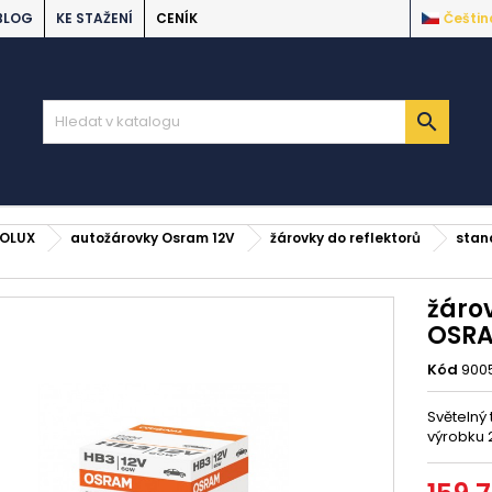
BLOG
KE STAŽENÍ
CENÍK
Češtin

EOLUX
autožárovky Osram 12V
žárovky do reflektorů
stan
žáro
OSR
Kód
900
Světelný
výrobku 2