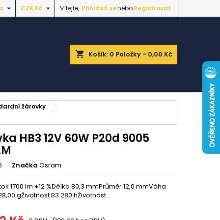


a
CZK Kč
Vítejte,
Přihlásit se
nebo
Registrovat
shopping_cart
Košík:
0
Položky - 0,00 Kč
dardní žárovky
vka HB3 12V 60W P20d 9005
AM
5
Značka
Osram
 tok 1700 lm ±12 %Délka 80,3 mmPrůměr 12,0 mmVáha
8,00 gŽivotnost B3 280 hŽivotnost...