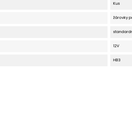
Kus
žárovky p
standard
12V
HB3