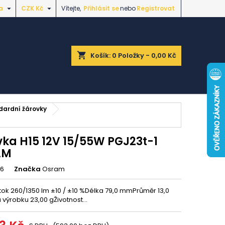


a
CZK Kč
Vítejte,
Přihlásit se
nebo
Registrovat
shopping_cart
Košík:
0
Položky - 0,00 Kč
dardní žárovky
vka H15 12V 15/55W PGJ23t-1
AM
76
Značka
Osram
 tok 260/1350 lm ±10 / ±10 %Délka 79,0 mmPrůměr 13,0
ýrobku 23,00 gŽivotnost...