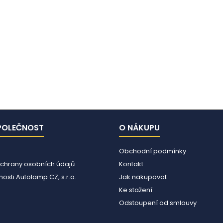
POLEČNOST
O NÁKUPU
Obchodní podmínky
chrany osobních údajů
Kontakt
osti Autolamp CZ, s.r.o.
Jak nakupovat
Ke stažení
Odstoupení od smlouvy