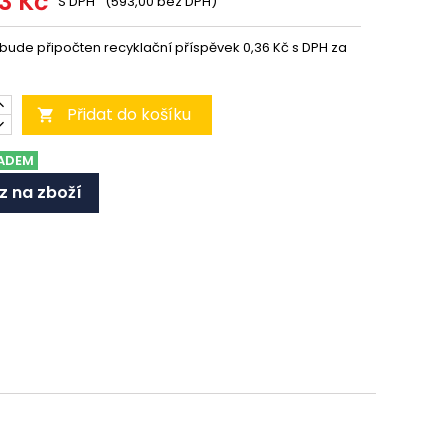
53 Kč
S DPH
(593,00 bez DPH)
 bude připočten recyklační příspěvek 0,36 Kč s DPH za
Přidat do košíku

ADEM
z na zboží