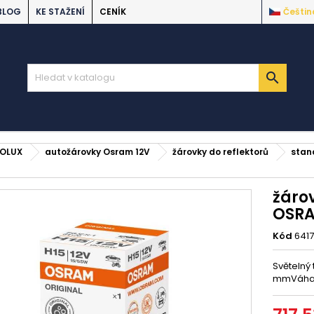
BLOG
KE STAŽENÍ
CENÍK
Češtin

EOLUX
autožárovky Osram 12V
žárovky do reflektorů
stan
žáro
OSR
Kód
641
Světelný
mmVáha v