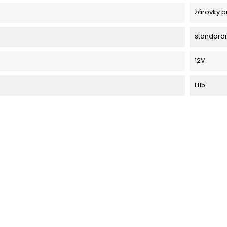
žárovky p
standard
12V
H15