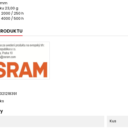
0 mm
ku 23,00 g
3 2000 / 250 h
c 4000 / 500 h
 PRODUKTU
321218391
 ks
ry
Kus