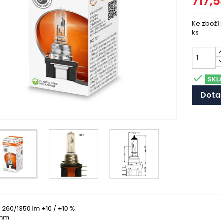
717,
Ke zboží
ks

SKL
Dota
 260/1350 lm ±10 / ±10 %
 mm