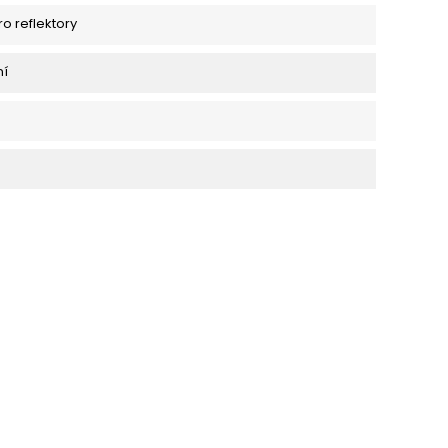
ro reflektory
ní