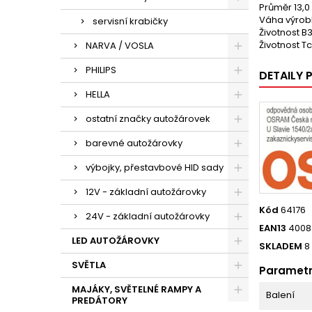
Průměr 13,
Váha výrob
servisní krabičky
Životnost B
Životnost T
NARVA / VOSLA
PHILIPS
DETAILY
HELLA
ostatní značky autožárovek
barevné autožárovky
výbojky, přestavbové HID sady
12V - základní autožárovky
Kód
64176
24V - základní autožárovky
EAN13
4008
LED AUTOŽÁROVKY
SKLADEM
8
SVĚTLA
Paramet
MAJÁKY, SVĚTELNÉ RAMPY A
Balení
PREDÁTORY