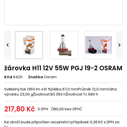


žárovka H11 12V 55W PGJ 19-2 OSRAM
Kód
64211
Značka
Osram
Světelný tok 1350 lm ±10 %Délka 67,0 mmPrůměr 12,0 mmVáha
výrobku 23,00 gŽivotnost B3 350 hŽivotnost Tc 580 h
217,80 Kč
S DPH
(180,00 bez DPH)
Ke zboží bude připočten recyklační příspěvek 0,36 Kč s DPH za