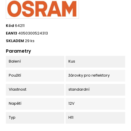
Kód
64211
EAN13
4050300524313
SKLADEM
29 ks
Parametry
Balení
Kus
Použití
žárovky pro reflektory
Vlastnost
standardní
Napětí
12V
Typ
H11