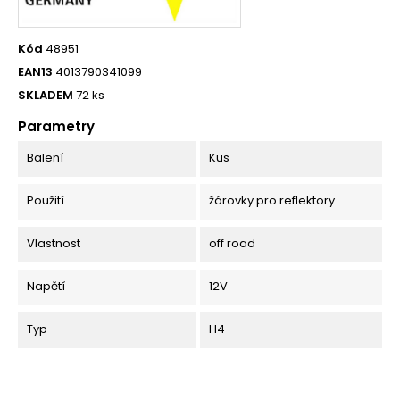
Kód
48951
EAN13
4013790341099
SKLADEM
72 ks
Parametry
Balení
Kus
Použití
žárovky pro reflektory
Vlastnost
off road
Napětí
12V
Typ
H4