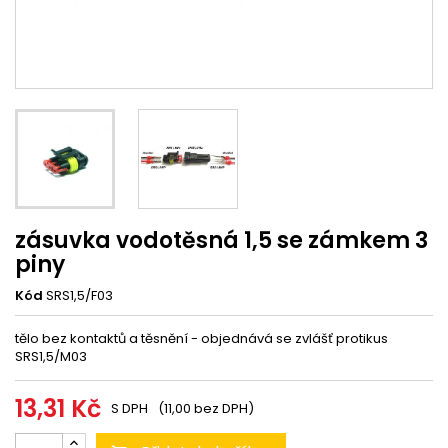
zásuvka vodotěsná 1,5 se zámkem 3
piny
Kód
SRS1,5/F03
tělo bez kontaktů a těsnění - objednává se zvlášť protikus
SRS1,5/M03
13,31 Kč
S DPH
(11,00 bez DPH)