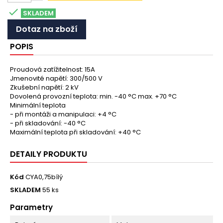

SKLADEM
Dotaz na zboží
POPIS
Proudová zatížitelnost: 15A
Jmenovité napětí: 300/500 V
Zkušební napětí: 2 kV
Dovolená provozní teplota: min. -40 °C max. +70 °C
Minimální teplota
- při montáži a manipulaci: +4 °C
- při skladování: -40 °C
Maximální teplota při skladování: +40 °C
DETAILY PRODUKTU
Kód
CYA0,75bílý
SKLADEM
55 ks
Parametry