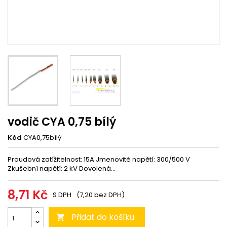
vodič CYA 0,75 bílý
Kód
CYA0,75bílý
Proudová zatížitelnost: 15A Jmenovité napětí: 300/500 V
Zkušební napětí: 2 kV Dovolená...
8,71 Kč
S DPH
(7,20 bez DPH)
Přidat do košíku
