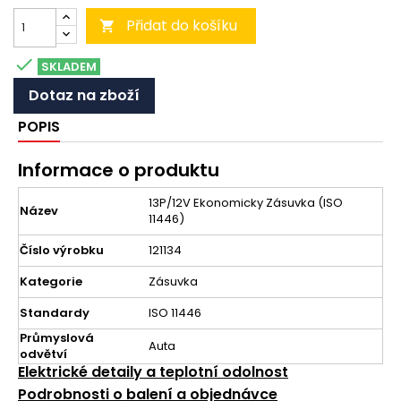
Přidat do košíku


SKLADEM
Dotaz na zboží
POPIS
Informace o produktu
13P/12V Ekonomicky Zásuvka (ISO
Název
11446)
Číslo výrobku
121134
Kategorie
Zásuvka
Standardy
ISO 11446
Průmyslová
Auta
odvětví
Elektrické detaily a teplotní odolnost
Podrobnosti o balení a objednávce