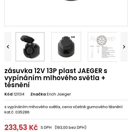


zásuvka 12V 13P plast JAEGER s
vypínáním mlhového světla +
těsnění
Kód
121134
Značka
Erich Jaeger
s vypínáním mlhového světla, cena včetně gumového těsnění
kat.č. 035286
233,53 Kč
S DPH
(193,00 bez DPH)