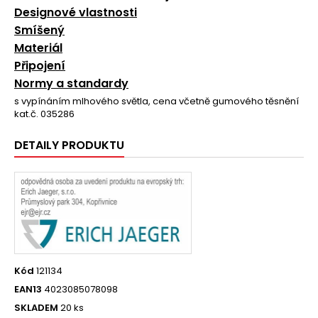
Designové vlastnosti
Smíšený
Materiál
Připojení
Normy a standardy
s vypínáním mlhového světla, cena včetně gumového těsnění
kat.č. 035286
DETAILY PRODUKTU
Kód
121134
EAN13
4023085078098
SKLADEM
20 ks