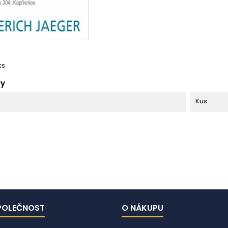
ks
ry
Kus
POLEČNOST
O NÁKUPU