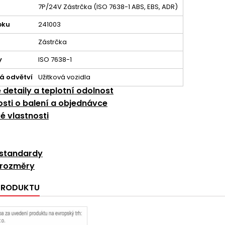
7P/24V Zástrčka (ISO 7638-1 ABS, EBS, ADR)
bku
241003
Zástrčka
y
ISO 7638-1
á odvětví
Užitková vozidla
é detaily a teplotní odolnost
sti o balení a objednávce
é vlastnosti
standardy
 rozměry
 PRODUKTU