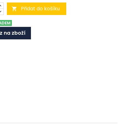
Přidat do košíku

ADEM
z na zboží