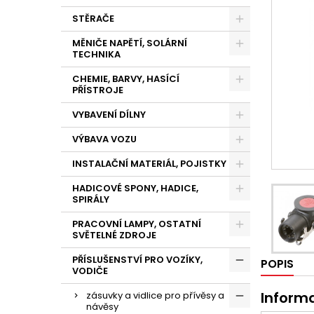
STĚRAČE
MĚNIČE NAPĚTÍ, SOLÁRNÍ
TECHNIKA
CHEMIE, BARVY, HASÍCÍ
PŘÍSTROJE
VYBAVENÍ DÍLNY
VÝBAVA VOZU
INSTALAČNÍ MATERIÁL, POJISTKY
HADICOVÉ SPONY, HADICE,
SPIRÁLY
PRACOVNÍ LAMPY, OSTATNÍ
SVĚTELNÉ ZDROJE
PŘÍSLUŠENSTVÍ PRO VOZÍKY,
POPIS
VODIČE
Inform
zásuvky a vidlice pro přívěsy a
návěsy