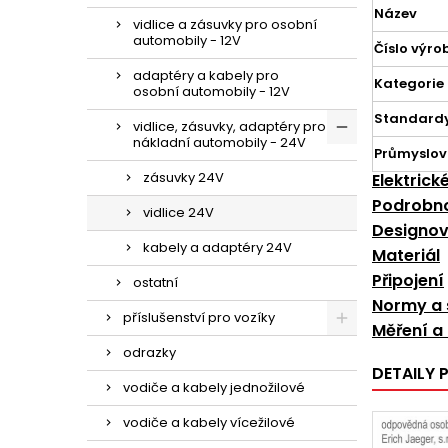
Název
vidlice a zásuvky pro osobní
automobily - 12V
Číslo výro
adaptéry a kabely pro
Kategorie
osobní automobily - 12V
Standard
vidlice, zásuvky, adaptéry pro
nákladní automobily - 24V
Průmyslov
zásuvky 24V
Elektrick
Podrobno
vidlice 24V
Designov
kabely a adaptéry 24V
Materiál
Připojení
ostatní
Normy a 
příslušenství pro vozíky
Měření a
odrazky
DETAILY
vodiče a kabely jednožilové
vodiče a kabely vícežilové