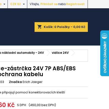


a
CZK Kč
Vítejte,
Přihlásit se
nebo
Registrovat
shopping_cart
Košík:
0
Položky - 0,00 Kč
ro nákladní automobily - 24V
vidlice 24V
ice-zástrčka 24V 7P ABS/EBS
ochrana kabelu
003
Značka
Erich Jaeger
e připojují pomocí konektorovacích kleští
60 Kč
S DPH
(460,00 bez DPH)