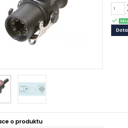

SKL
Dota
ace o produktu