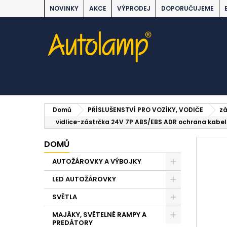
NOVINKY
AKCE
VÝPRODEJ
DOPORUČUJEME
Domů
PŘÍSLUŠENSTVÍ PRO VOZÍKY, VODIČE
zá
vidlice-zástrčka 24V 7P ABS/EBS ADR ochrana kabe
DOMŮ
AUTOŽÁROVKY A VÝBOJKY
LED AUTOŽÁROVKY
SVĚTLA
MAJÁKY, SVĚTELNÉ RAMPY A
PREDÁTORY