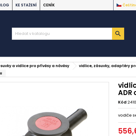
BLOG
KE STAŽENÍ
CENÍK
Češtin

suvky a vidlice pro přívěsy a návěsy
vidlice, zásuvky, adaptéry p
lu
vidl
ADR 
Kód
241
vodiče s
556,