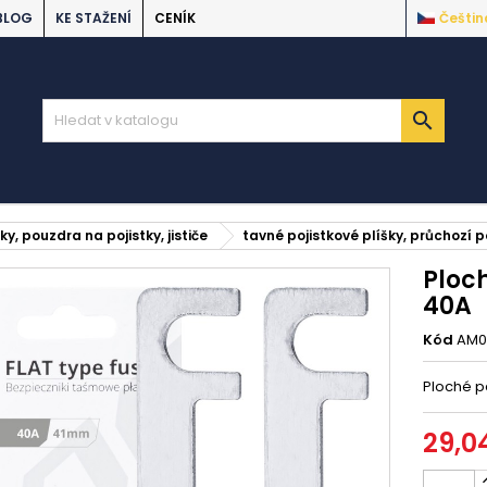
BLOG
KE STAŽENÍ
CENÍK
Češtin

ky, pouzdra na pojistky, jističe
tavné pojistkové plíšky, průchozí p
Ploc
40A
Kód
AM0
Ploché p
29,0