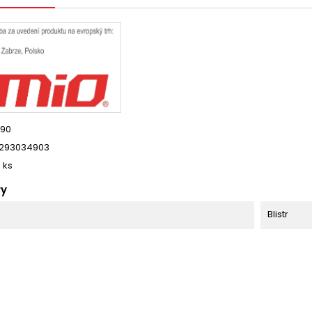
90
293034903
0 ks
ry
Blistr