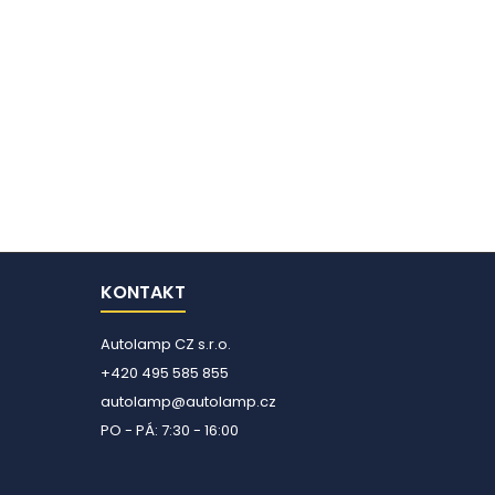
KONTAKT
Autolamp CZ s.r.o.
+420 495 585 855
autolamp@autolamp.cz
PO - PÁ: 7:30 - 16:00