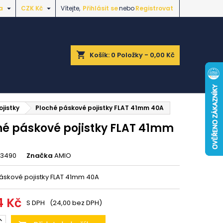


a
CZK Kč
Vítejte,
Přihlásit se
nebo
Registrovat
shopping_cart
Košík:
0
Položky - 0,00 Kč
ojistky
Ploché páskové pojistky FLAT 41mm 40A
hé páskové pojistky FLAT 41mm
3490
Značka
AMIO
áskové pojistky FLAT 41mm 40A
4 Kč
S DPH
(24,00 bez DPH)