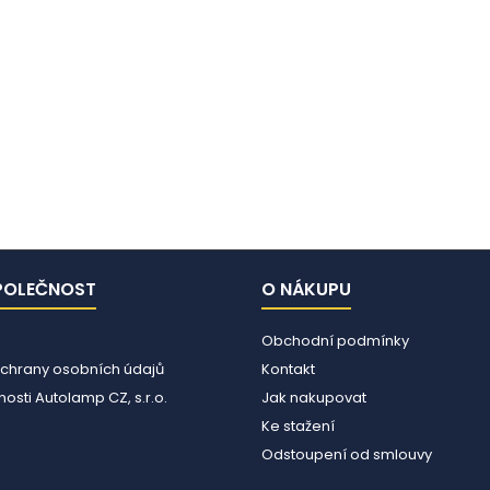
POLEČNOST
O NÁKUPU
Obchodní podmínky
chrany osobních údajů
Kontakt
osti Autolamp CZ, s.r.o.
Jak nakupovat
Ke stažení
Odstoupení od smlouvy