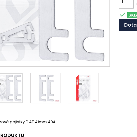

SKL
Dota
kové pojistky FLAT 41mm 40A
 PRODUKTU