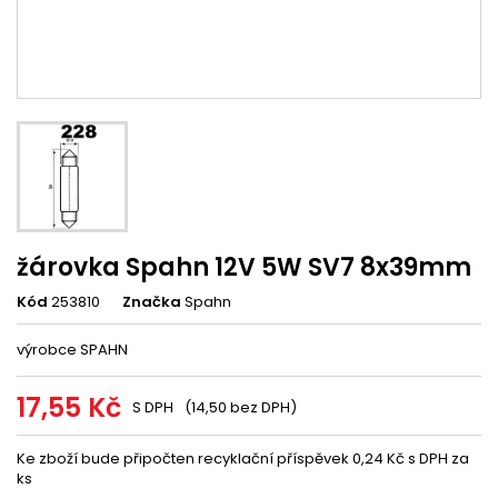
žárovka Spahn 12V 5W SV7 8x39mm
Kód
253810
Značka
Spahn
výrobce SPAHN
17,55 Kč
S DPH
(14,50 bez DPH)
Ke zboží bude připočten recyklační příspěvek 0,24 Kč s DPH za
ks