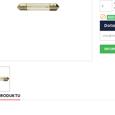

NED
Dota
INFORM
 PRODUKTU