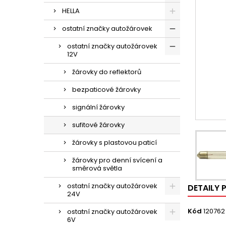
HELLA
ostatní značky autožárovek
ostatní značky autožárovek
12V
žárovky do reflektorů
bezpaticové žárovky
signální žárovky
sufitové žárovky
žárovky s plastovou paticí
žárovky pro denní svícení a
směrová světla
ostatní značky autožárovek
DETAILY
24V
Kód
120762
ostatní značky autožárovek
6V