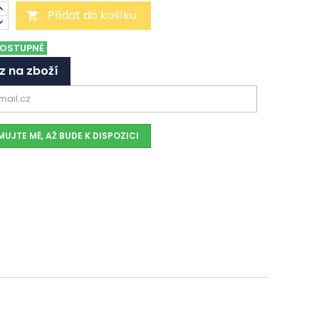
Přidat do košíku

OSTUPNÉ
z na zboží
UJTE MĚ, AŽ BUDE K DISPOZICI