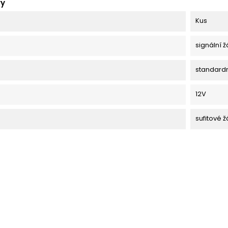
ry
Kus
signální 
standard
12V
sufitové ž