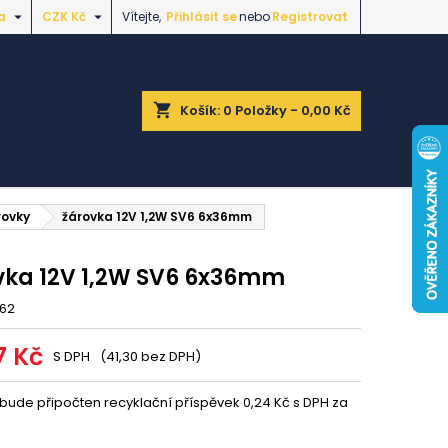


a
CZK Kč
Vítejte,
Přihlásit se
nebo
Registrovat
shopping_cart
Košík:
0
Položky - 0,00 Kč
rovky
žárovka 12V 1,2W SV6 6x36mm
vka 12V 1,2W SV6 6x36mm
762
7 Kč
S DPH
(41,30 bez DPH)
 bude připočten recyklační příspěvek 0,24 Kč s DPH za