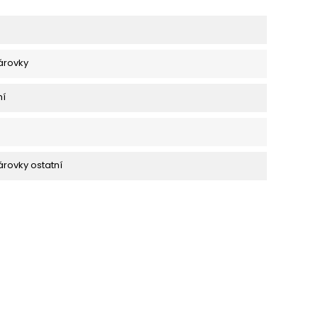
žárovky
ní
árovky ostatní