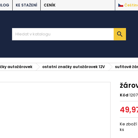
BLOG
KE STAŽENÍ
CENÍK
Češtin

ačky autožárovek
ostatní značky autožárovek 12V
sufitové žá
žáro
Kód
120
49,9
Ke zboží
ks