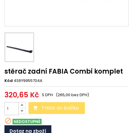
stěrač zadní FABIA Combi komplet
Kód
4S6Y9955704A
320,65 Kč
S DPH
(265,00 bez DPH)
Přidat do košíku


NEDOSTUPNÉ
Dotaz na zboží