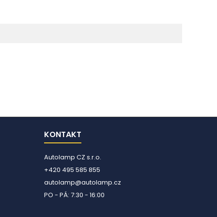
KONTAKT
Autolamp CZ s.r.o.
+420 495 585 855
autolamp@autolamp.cz
PO - PÁ: 7:30 - 16:00