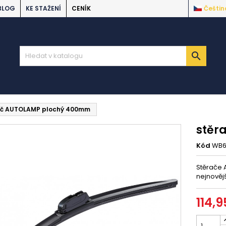
BLOG
KE STAŽENÍ
CENÍK
Češtin

ač AUTOLAMP plochý 400mm
stěr
Kód
WB6
Stěrače 
nejnovějš
114,9