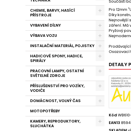
TECHNIKA
Součástí ba
Pro 12mm "U
CHEMIE, BARVY, HASÍCÍ
Díky konstr
PŘÍSTROJE
Nejnovější s
VYBAVENÍ DÍLNY
záření. Má v
Pryžový pov
VÝBAVA VOZU
Nejmoderněj
INSTALAČNÍ MATERIÁL, POJISTKY
Prodávající
Osazovací 
HADICOVÉ SPONY, HADICE,
SPIRÁLY
DETAILY
PRACOVNÍ LAMPY, OSTATNÍ
SVĚTELNÉ ZDROJE
PŘÍSLUŠENSTVÍ PRO VOZÍKY,
VODIČE
DOMÁCNOST, VOLNÝ ČAS
MOTOPOTŘEBY
Kód
WB610
KAMERY, REPRODUKTORY,
EAN13
8594
SLUCHÁTKA
SKLADEM
v