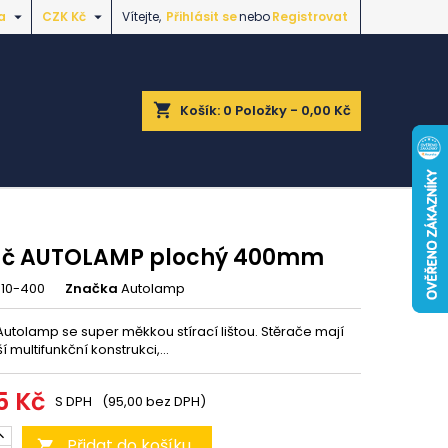


a
CZK Kč
Vítejte,
Přihlásit se
nebo
Registrovat
shopping_cart
Košík:
0
Položky - 0,00 Kč
ač AUTOLAMP plochý 400mm
10-400
Značka
Autolamp
Autolamp se super měkkou stírací lištou. Stěrače mají
í multifunkční konstrukci,...
5 Kč
S DPH
(95,00 bez DPH)
Přidat do košíku
