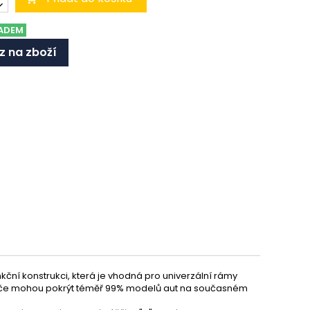
ADEM
z na zboží
nkční konstrukci, která je vhodná pro univerzální rámy
těrače mohou pokrýt téměř 99% modelů aut na současném