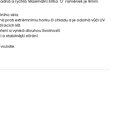
snadná a rychlá. Maximální šířka "U" ramének je 9mm.
lního skla.
dolná proti extrémnímu horku či chladu a je odolná vůči UV
íracích lišt.
ení a vyniká dlouhou životností.
 stabilnější stírání.
vozidle.