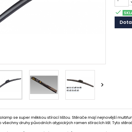

SKL
Dota

olamp se super měkkou stírací lištou. Stěrače mají nejnovější multifu
ro všechny druhy původních atypických ramen stíracích lišt. Tyto s