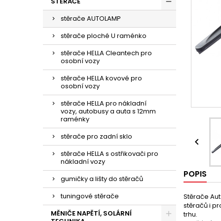
STĚRAČE
stěrače AUTOLAMP
stěrače ploché U raménko
stěrače HELLA Cleantech pro
osobní vozy
stěrače HELLA kovové pro
osobní vozy
stěrače HELLA pro nákladní
vozy, autobusy a auta s 12mm
raménky
stěrače pro zadní sklo

stěrače HELLA s ostřikovači pro
nákladní vozy
POPIS
gumičky a lišty do stěračů
tuningové stěrače
Stěrače Aut
stěračů i p
MĚNIČE NAPĚTÍ, SOLÁRNÍ
trhu.