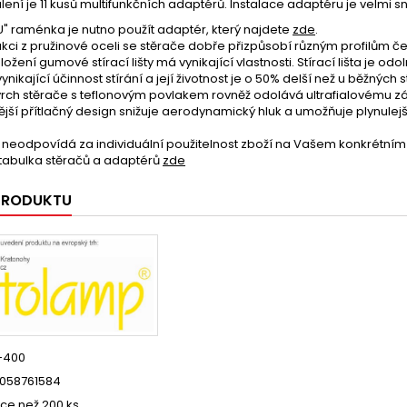
lení je 11 kusů multifunkčních adaptérů. Instalace adaptéru je velmi 
" raménka je nutno použít adaptér, který najdete
zde
.
ukci z pružinové oceli se stěrače dobře přizpůsobí různým profilům če
ložení gumové stírací lišty má vynikající vlastnosti. Stírací lišta je o
ynikající účinnost stírání a její životnost je o 50% delší než u běžných st
rch stěrače s teflonovým povlakem rovněž odolává ultrafialovému zář
ší přítlačný design snižuje aerodynamický hluk a umožňuje plynulejší a
 neodpovídá za individuální použitelnost zboží na Vašem konkrétním 
tabulka stěračů a adaptérů
zde
 PRODUKTU
-400
058761584
íce než 200 ks