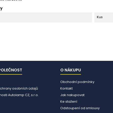
ry
Kus
POLEČNOST
O NÁKUPU
Obchodní podmínky
chrany osobních údajů
Kontakt
osti Autolamp CZ, s.r.o.
Jak nakupovat
Ke stažení
Odstoupení od smlouvy