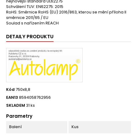
nejnovější standard UL62275
Schválení TUV: EN62275: 2015
RoHS: Směrnice RoHS (EU) 2016/863, kterou se mění příloha II
směrnice 2011/65 / EU
Soulad s nařízením REACH
DETAILY PRODUKTU
Kód
750x8,8
EAN13
8594058762956
SKLADEM
31 ks
Parametry
Balení
Kus