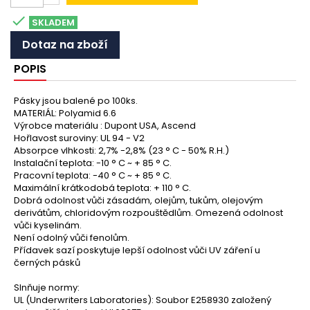

SKLADEM
Dotaz na zboží
POPIS
Pásky jsou balené po 100ks.
MATERIÁL: Polyamid 6.6
Výrobce materiálu : Dupont USA, Ascend
Hořlavost suroviny: UL 94 - V2
Absorpce vlhkosti: 2,7% -2,8% (23 ° C - 50% R.H.)
Instalační teplota: -10 ° C ~ + 85 ° C.
Pracovní teplota: -40 ° C ~ + 85 ° C.
Maximální krátkodobá teplota: + 110 ° C.
Dobrá odolnost vůči zásadám, olejům, tukům, olejovým
derivátům, chloridovým rozpouštědlům. Omezená odolnost
vůči kyselinám.
Není odolný vůči fenolům.
Přídavek sazí poskytuje lepší odolnost vůči UV záření u
černých pásků
Slnňuje normy:
UL (Underwriters Laboratories): Soubor E258930 založený