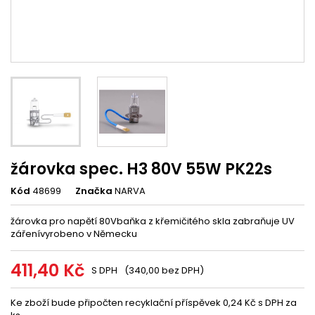
žárovka spec. H3 80V 55W PK22s
Kód
48699
Značka
NARVA
žárovka pro napětí 80Vbaňka z křemičitého skla zabraňuje UV
zářenívyrobeno v Německu
411,40 Kč
S DPH
(340,00 bez DPH)
Ke zboží bude připočten recyklační příspěvek 0,24 Kč s DPH za