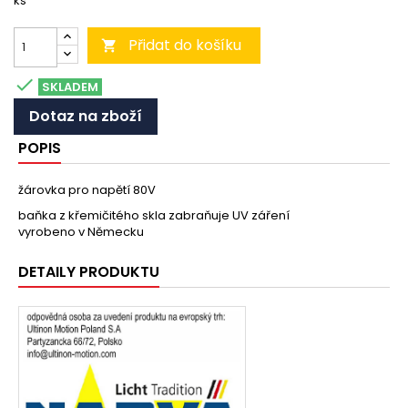
ks
Přidat do košíku


SKLADEM
Dotaz na zboží
POPIS
žárovka pro napětí 80V
baňka z křemičitého skla zabraňuje UV záření
vyrobeno v Německu
DETAILY PRODUKTU