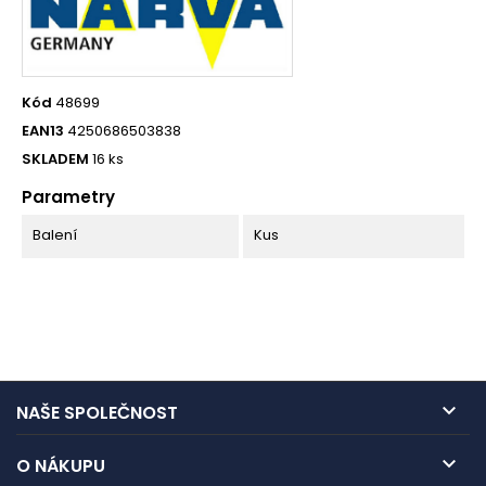
Kód
48699
EAN13
4250686503838
SKLADEM
16 ks
Parametry
Balení
Kus

NAŠE SPOLEČNOST

O NÁKUPU