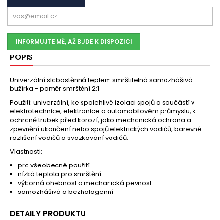
INFORMUJTE MĚ, AŽ BUDE K DISPOZICI
POPIS
Univerzální slabostěnná teplem smrštitelná samozhášivá
bužírka - poměr smrštění 2:1
Použití: univerzální, ke spolehlivé izolaci spojů a součástí v
elektrotechnice, elektronice a automobilovém průmyslu, k
ochraně trubek před korozí, jako mechanická ochrana a
zpevnění ukončení nebo spojů elektrických vodičů, barevné
rozlišení vodičů a svazkování vodičů.
Vlastnosti:
pro všeobecné použití
nízká teplota pro smrštění
výborná ohebnost a mechanická pevnost
samozhášivá a bezhalogenní
DETAILY PRODUKTU