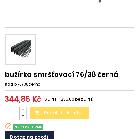
bužírka smršťovací 76/38 černá
Kód
b76/38černá
344,85 Kč
S DPH
(285,00 bez DPH)
Přidat do košíku


NEDOSTUPNÉ
Dotaz na zboží