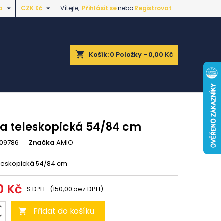


a
CZK Kč
Vítejte,
Přihlásit se
nebo
Registrovat
shopping_cart
Košík:
0
Položky - 0,00 Kč
ka teleskopická 54/84 cm
09786
Značka
AMIO
eleskopická 54/84 cm
0 Kč
S DPH
(150,00 bez DPH)
Přidat do košíku
