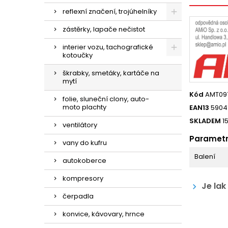
reflexní značení, trojúhelníky
zástěrky, lapače nečistot
interier vozu, tachografické
kotoučky
škrabky, smetáky, kartáče na
mytí
Kód
AMT09
folie, sluneční clony, auto-
moto plachty
EAN13
5904
SKLADEM
1
ventilátory
Paramet
vany do kufru
Balení
autokoberce
kompresory
Je lak
keyboard_arrow_right
čerpadla
konvice, kávovary, hrnce