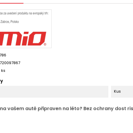
786
720097867
5 ks
ry
Kus
 na vašem autě připraven na léto? Bez ochrany dost ri