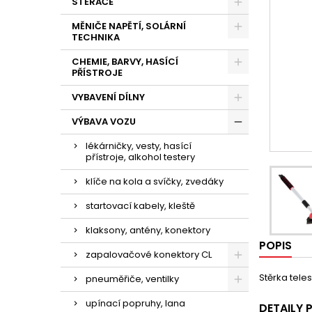
STĚRAČE
MĚNIČE NAPĚTÍ, SOLÁRNÍ
TECHNIKA
CHEMIE, BARVY, HASÍCÍ
PŘÍSTROJE
VYBAVENÍ DÍLNY
VÝBAVA VOZU
lékárničky, vesty, hasící
přístroje, alkohol testery
klíče na kola a svíčky, zvedáky
startovací kabely, kleště
klaksony, antény, konektory
POPIS
zapalovačové konektory CL
Stěrka tel
pneuměřiče, ventilky
upínací popruhy, lana
DETAILY