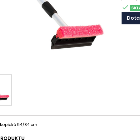

SKL
Dota
eskopická 54/84 cm
 PRODUKTU