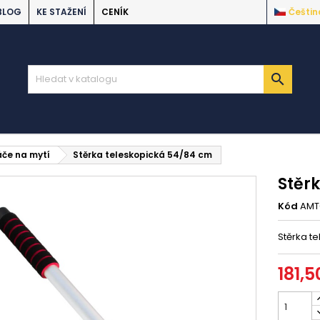
BLOG
KE STAŽENÍ
CENÍK
Češtin

áče na mytí
Stěrka teleskopická 54/84 cm
Stěr
Kód
AMT
Stěrka t
181,5