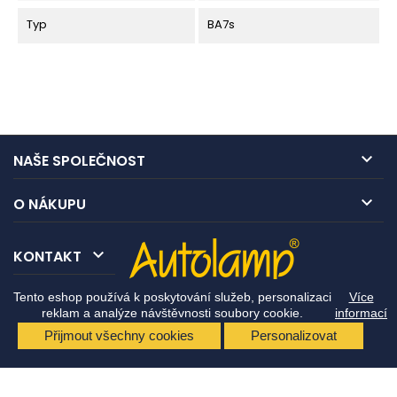
Typ
BA7s

NAŠE SPOLEČNOST

O NÁKUPU

KONTAKT
Tento eshop používá k poskytování služeb, personalizaci
Více
reklam a analýze návštěvnosti soubory cookie.
informací
Přijmout všechny cookies
Personalizovat
© Copyright 2026 Autolamp CZ s.r.o.. All Rights Reserved.