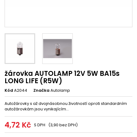
žárovka AUTOLAMP 12V 5W BA15s
LONG LIFE (R5W)
Kód
A2044
Značka
Autolamp
Autožárovky s až dvojnásobnou životností oproti standardním
autožárovkám jsou vynikajícím...
4,72 Kč
S DPH
(3,90 bez DPH)