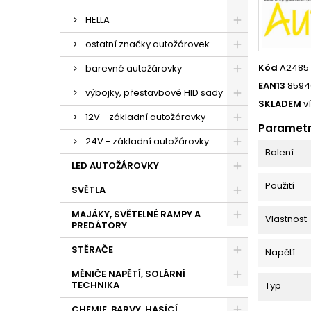
HELLA
ostatní značky autožárovek
Kód
A2485
barevné autožárovky
EAN13
8594
výbojky, přestavbové HID sady
SKLADEM
v
12V - základní autožárovky
Paramet
24V - základní autožárovky
Balení
LED AUTOŽÁROVKY
Použití
SVĚTLA
MAJÁKY, SVĚTELNÉ RAMPY A
Vlastnost
PREDÁTORY
STĚRAČE
Napětí
MĚNIČE NAPĚTÍ, SOLÁRNÍ
TECHNIKA
Typ
CHEMIE, BARVY, HASÍCÍ