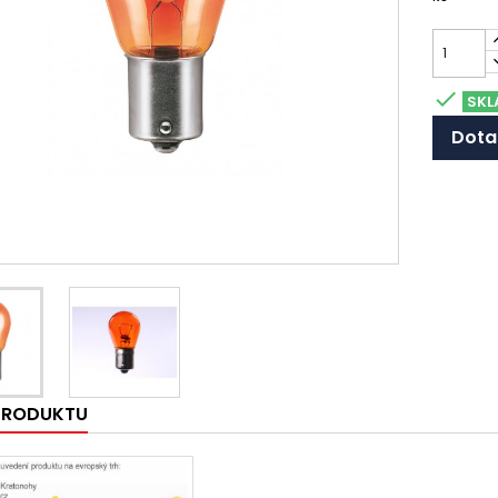

SKL
Dota
 PRODUKTU