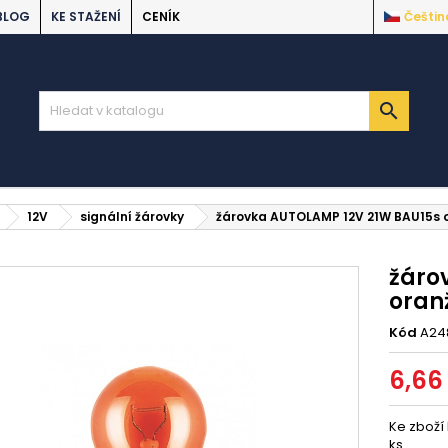
BLOG
KE STAŽENÍ
CENÍK
Češtin

12V
signální žárovky
žárovka AUTOLAMP 12V 21W BAU15s 
žáro
oran
Kód
A24
6,66
Ke zboží
ks