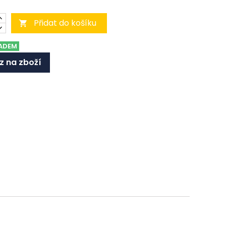
Přidat do košíku

ADEM
z na zboží