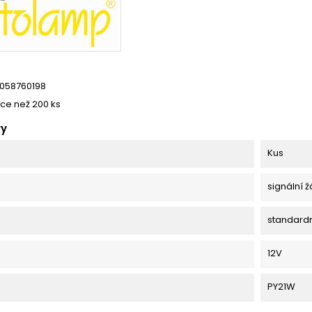
058760198
íce než 200 ks
ry
Kus
signální 
standard
12V
PY21W