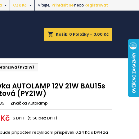


a
CZK Kč
Vítejte,
Přihlásit se
nebo
Registrovat
shopping_cart
Košík:
0
Položky - 0,00 Kč
oranžová (PY21W)
vka AUTOLAMP 12V 21W BAU15s
žová (PY21W)
85
Značka
Autolamp
 Kč
S DPH
(5,50 bez DPH)
 bude připočten recyklační příspěvek 0,24 Kč s DPH za