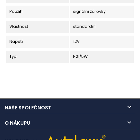
Použití
signální žárovky
Vlastnost
standardní
Napětí
12V
Typ
P21/5W

NAŠE SPOLEČNOST

O NÁKUPU