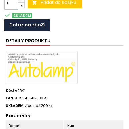
Přidat do košíku


SKLADEM
Dotaz na zboží
DETAILY PRODUKTU
Kód
A2641
EAN13
8594058760075
SKLADEM
více než 200 ks
Parametry
Balení
Kus