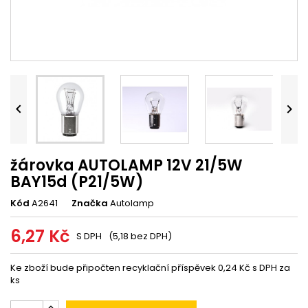


žárovka AUTOLAMP 12V 21/5W
BAY15d (P21/5W)
Kód
A2641
Značka
Autolamp
6,27 Kč
S DPH
(5,18 bez DPH)
Ke zboží bude připočten recyklační příspěvek 0,24 Kč s DPH za
ks