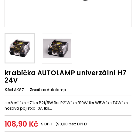
krabička AUTOLAMP univerzální H7
24V
Kód
AK87
Značka
Autolamp
složení: 1ks H7 1ks P21/5W 1ks P21W 1ks R10W 1ks W5W 1ks T4W 1ks
nožová pojistka 10A 1ks...
108,90 Kč
S DPH
(90,00 bez DPH)