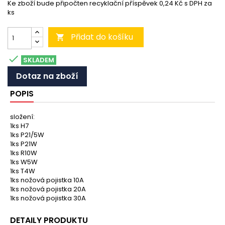
Ke zboží bude připočten recyklační příspěvek 0,24 Kč s DPH za
ks
Přidat do košíku


SKLADEM
Dotaz na zboží
POPIS
složení:
1ks H7
1ks P21/5W
1ks P21W
1ks R10W
1ks W5W
1ks T4W
1ks nožová pojistka 10A
1ks nožová pojistka 20A
1ks nožová pojistka 30A
DETAILY PRODUKTU