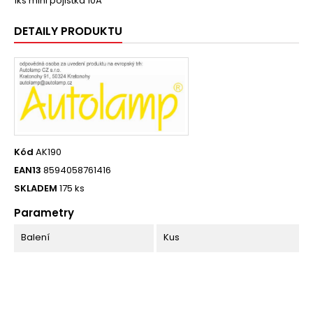
1ks mini pojistka 10A
DETAILY PRODUKTU
Kód
AK190
EAN13
8594058761416
SKLADEM
175 ks
Parametry
Balení
Kus