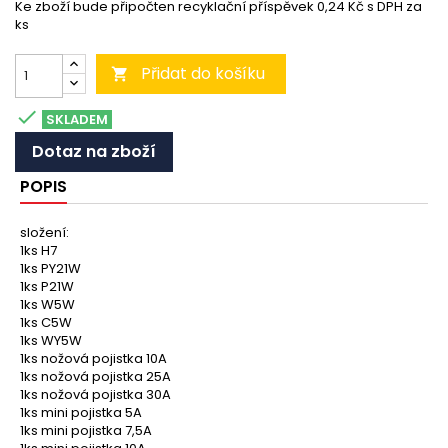
Ke zboží bude připočten recyklační příspěvek 0,24 Kč s DPH za
ks
Přidat do košíku


SKLADEM
Dotaz na zboží
POPIS
složení:
1ks H7
1ks PY21W
1ks P21W
1ks W5W
1ks C5W
1ks WY5W
1ks nožová pojistka 10A
1ks nožová pojistka 25A
1ks nožová pojistka 30A
1ks mini pojistka 5A
1ks mini pojistka 7,5A