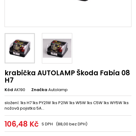
krabička AUTOLAMP Škoda Fabia 08
H7
Kód
AK190
Značka
Autolamp
složení: 1ks H7 1ks PY21W 1ks P21W 1ks W5W 1ks C5W 1ks WY5W 1ks
nožová pojistka 5A...
106,48 Kč
S DPH
(88,00 bez DPH)