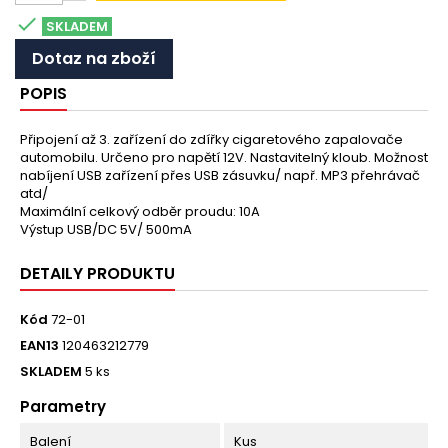

SKLADEM
Dotaz na zboží
POPIS
Připojení až 3. zařízení do zdířky cigaretového zapalovače
automobilu. Určeno pro napětí 12V. Nastavitelný kloub. Možnost
nabíjení USB zařízení přes USB zásuvku/ např. MP3 přehrávač
atd/
Maximální celkový odběr proudu: 10A
Výstup USB/DC 5V/ 500mA
DETAILY PRODUKTU
Kód
72-01
EAN13
120463212779
SKLADEM
5 ks
Parametry
Balení
Kus