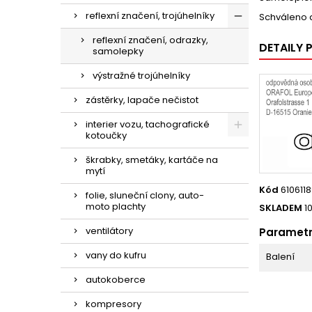
reflexní značení, trojúhelníky
Schváleno 
reflexní značení, odrazky,
DETAILY
samolepky
výstražné trojúhelníky
zástěrky, lapače nečistot
interier vozu, tachografické
kotoučky
škrabky, smetáky, kartáče na
mytí
Kód
610611
folie, sluneční clony, auto-
moto plachty
SKLADEM
1
ventilátory
Paramet
vany do kufru
Balení
autokoberce
kompresory