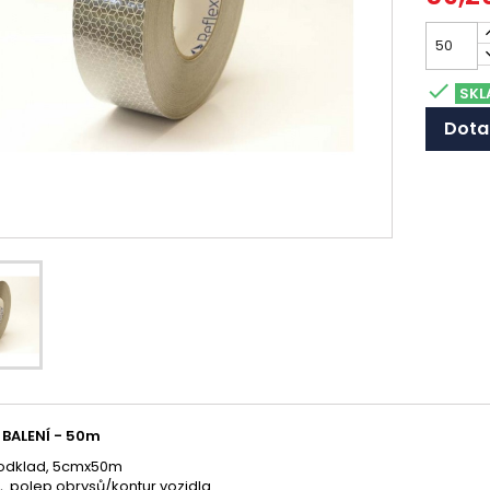

SKL
Dota
 BALENÍ - 50m
odklad, 5cmx50m
 polep obrysů/kontur vozidla.