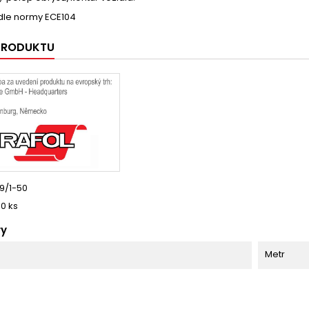
dle normy ECE104
 PRODUKTU
89/1-50
00 ks
ry
Metr