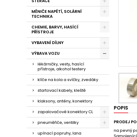
STĚRAČE
MĚNIČE NAPĚTÍ, SOLÁRNÍ
TECHNIKA
CHEMIE, BARVY, HASÍCÍ
PŘÍSTROJE
VYBAVENÍ DÍLNY
VÝBAVA VOZU
lékárničky, vesty, hasící
přístroje, alkohol testery
klíče na kola a svíčky, zvedáky
startovací kabely, kleště
klaksony, antény, konektory
POPIS
zapalovačové konektory CL
PRODEJ PO
pneuměřiče, ventilky
na pevný p
upínací popruhy, lana
Samolepící,