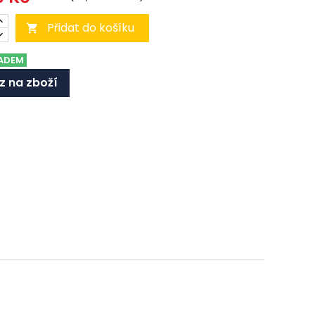
Přidat do košíku

ADEM
z na zboží