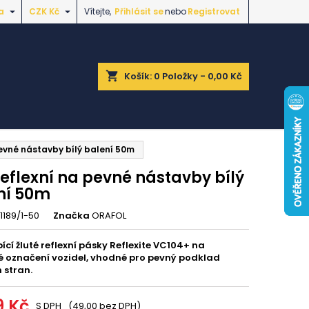


a
CZK Kč
Vítejte,
Přihlásit se
nebo
Registrovat
shopping_cart
Košík:
0
Položky - 0,00 Kč
pevné nástavby bílý balení 50m
eflexní na pevné nástavby bílý
ní 50m
1189/1-50
Značka
ORAFOL
cí žluté reflexní pásky Reflexite VC104+ na
é označení vozidel, vhodné pro pevný podklad
 stran.
9 Kč
S DPH
(49,00 bez DPH)