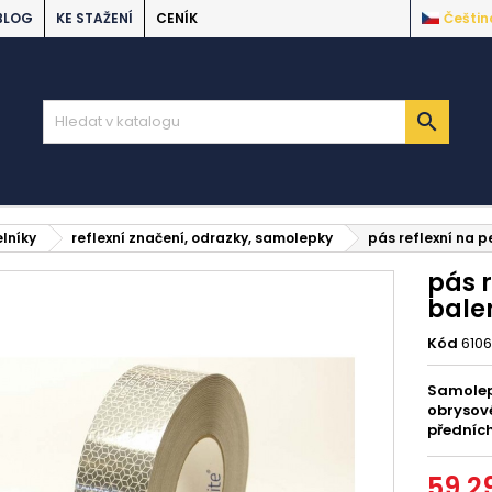
BLOG
KE STAŽENÍ
CENÍK
Češtin

elníky
reflexní značení, odrazky, samolepky
pás reflexní na 
pás r
bale
Kód
6106
Samolepí
obrysov
předních
59,2