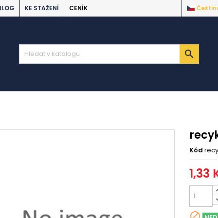
BLOG
KE STAŽENÍ
CENÍK
Češtin

recyk
Kód
recy
1,33 

NED