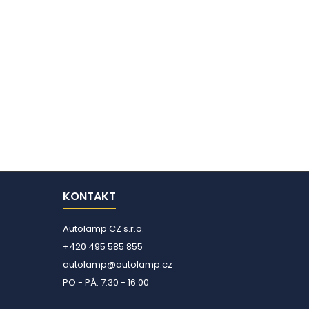
KONTAKT
Autolamp CZ s.r.o.
+420 495 585 855
autolamp@autolamp.cz
PO - PÁ: 7:30 - 16:00