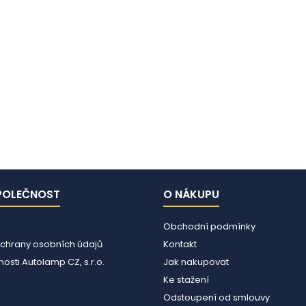
POLEČNOST
O NÁKUPU
Obchodní podmínky
chrany osobních údajů
Kontakt
osti Autolamp CZ, s.r.o.
Jak nakupovat
Ke stažení
Odstoupení od smlouvy