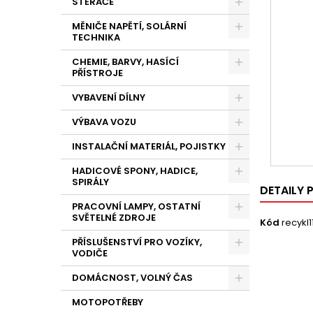
STĚRAČE
MĚNIČE NAPĚTÍ, SOLÁRNÍ
TECHNIKA
CHEMIE, BARVY, HASÍCÍ
PŘÍSTROJE
VYBAVENÍ DÍLNY
VÝBAVA VOZU
INSTALAČNÍ MATERIÁL, POJISTKY
HADICOVÉ SPONY, HADICE,
SPIRÁLY
DETAILY
PRACOVNÍ LAMPY, OSTATNÍ
SVĚTELNÉ ZDROJE
Kód
recykl1
PŘÍSLUŠENSTVÍ PRO VOZÍKY,
VODIČE
DOMÁCNOST, VOLNÝ ČAS
MOTOPOTŘEBY