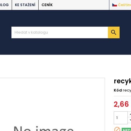
BLOG
KE STAŽENÍ
CENÍK
Češtin

recy
Kód
recy
2,66

NED