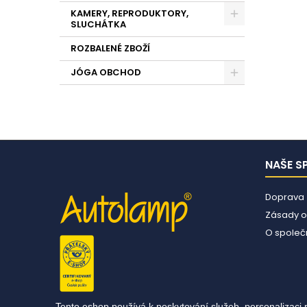
KAMERY, REPRODUKTORY,
SLUCHÁTKA
ROZBALENÉ ZBOŽÍ
JÓGA OBCHOD
NAŠE S
Doprava
Zásady o
O společn
Tento eshop používá k poskytování služeb, personalizaci 