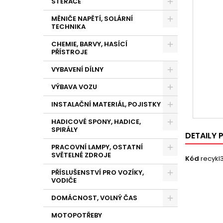
STĚRAČE
MĚNIČE NAPĚTÍ, SOLÁRNÍ
TECHNIKA
CHEMIE, BARVY, HASÍCÍ
PŘÍSTROJE
VYBAVENÍ DÍLNY
VÝBAVA VOZU
INSTALAČNÍ MATERIÁL, POJISTKY
HADICOVÉ SPONY, HADICE,
SPIRÁLY
DETAILY
PRACOVNÍ LAMPY, OSTATNÍ
SVĚTELNÉ ZDROJE
Kód
recykl
PŘÍSLUŠENSTVÍ PRO VOZÍKY,
VODIČE
DOMÁCNOST, VOLNÝ ČAS
MOTOPOTŘEBY