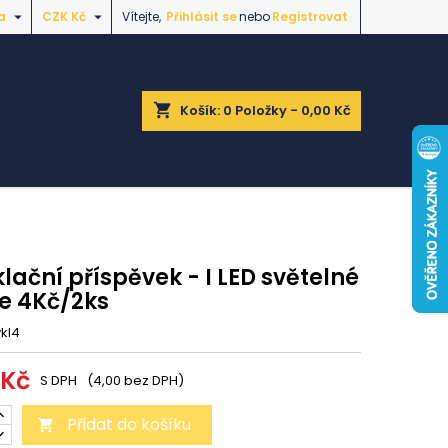


a
CZK Kč
Vítejte,
Přihlásit se
nebo
Registrovat
shopping_cart
Košík:
0
Položky - 0,00 Kč
lační příspěvek - I LED světelné
je 4Kč/2ks
kl4
 Kč
S DPH
(4,00 bez DPH)
Přidat do košíku
