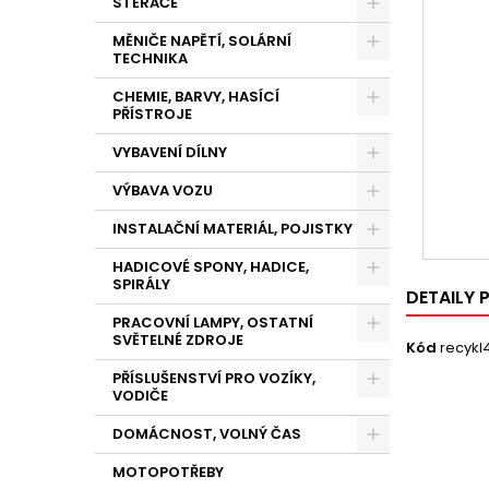
STĚRAČE
MĚNIČE NAPĚTÍ, SOLÁRNÍ
TECHNIKA
CHEMIE, BARVY, HASÍCÍ
PŘÍSTROJE
VYBAVENÍ DÍLNY
VÝBAVA VOZU
INSTALAČNÍ MATERIÁL, POJISTKY
HADICOVÉ SPONY, HADICE,
SPIRÁLY
DETAILY
PRACOVNÍ LAMPY, OSTATNÍ
SVĚTELNÉ ZDROJE
Kód
recykl
PŘÍSLUŠENSTVÍ PRO VOZÍKY,
VODIČE
DOMÁCNOST, VOLNÝ ČAS
MOTOPOTŘEBY