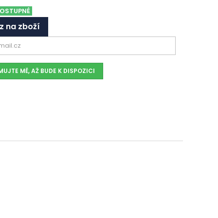
OSTUPNÉ
z na zboží
UJTE MĚ, AŽ BUDE K DISPOZICI