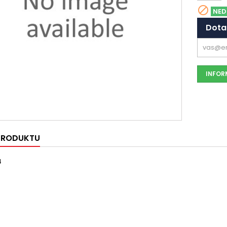

NED
Dota
INFORM
 PRODUKTU
4