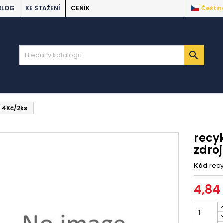
BLOG
KE STAŽENÍ
CENÍK
Češtin

e 4Kč/2ks
recyk
zdro
Kód
recy
4,84