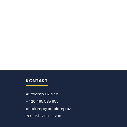
KONTAKT
Autolamp CZ s.r.o.
+420 495 585 855
autolamp@autolamp.cz
PO - PÁ: 7:30 - 16:00