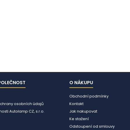
POLEČNOST
O NÁKUPU
Obchodní podmínky
chrany osobních údajů
Kontakt
osti Autolamp CZ, s.r.o.
Jak nakupovat
Ke stažení
Odstoupení od smlouvy