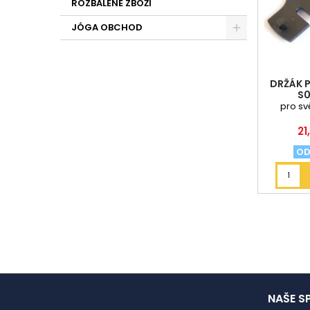
ROZBALENÉ ZBOŽÍ
JÓGA OBCHOD
DRŽÁK P
S0
pro svě
C
21
OD
NAŠE S