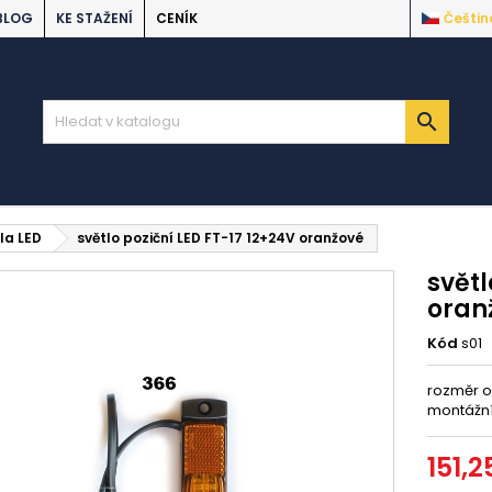
BLOG
KE STAŽENÍ
CENÍK
Češtin

la LED
světlo poziční LED FT-17 12+24V oranžové
světl
oran
Kód
s01
rozměr o
montážní
151,2