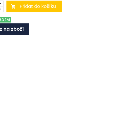
Přidat do košíku

ADEM
z na zboží