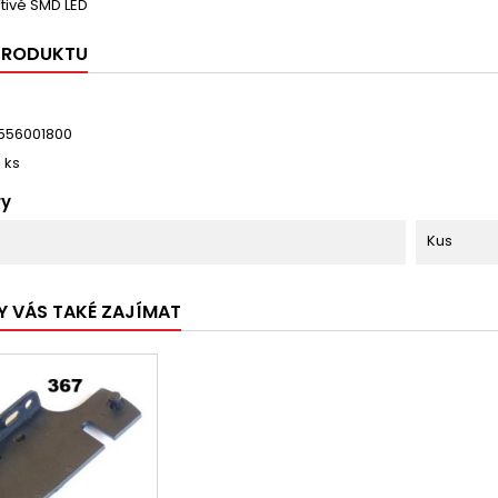
tivé SMD LED
 PRODUKTU
556001800
1 ks
ry
Kus
Y VÁS TAKÉ ZAJÍMAT