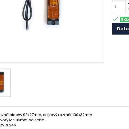

SKL
Dota
azné plochy 93x27mm, celkový rozměr 130x32mm
tvory M6 115mm od sebe
12V a 24V