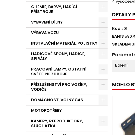
4 vysocesví
CHEMIE, BARVY, HASÍCÍ
PŘÍSTROJE
DETAILY
VYBAVENÍ DÍLNY
Kód
s01
VÝBAVA VOZU
EAN13
5907
INSTALAČNÍ MATERIÁL, POJISTKY
SKLADEM
3
HADICOVÉ SPONY, HADICE,
Paramet
SPIRÁLY
Balení
PRACOVNÍ LAMPY, OSTATNÍ
SVĚTELNÉ ZDROJE
MOHLO B
PŘÍSLUŠENSTVÍ PRO VOZÍKY,
VODIČE
DOMÁCNOST, VOLNÝ ČAS
MOTOPOTŘEBY
KAMERY, REPRODUKTORY,
SLUCHÁTKA