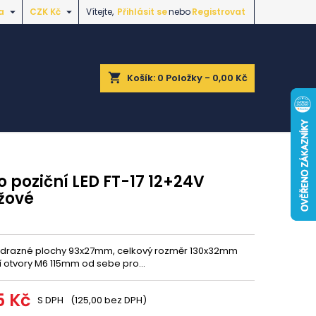


a
CZK Kč
Vítejte,
Přihlásit se
nebo
Registrovat
shopping_cart
Košík:
0
Položky - 0,00 Kč
o poziční LED FT-17 12+24V
žové
drazné plochy 93x27mm, celkový rozměr 130x32mm
 otvory M6 115mm od sebe pro...
5 Kč
S DPH
(125,00 bez DPH)