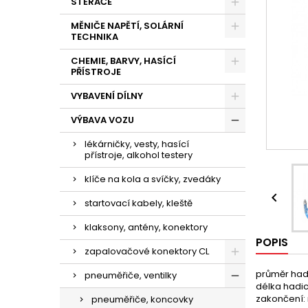
STĚRAČE
MĚNIČE NAPĚTÍ, SOLÁRNÍ
TECHNIKA
CHEMIE, BARVY, HASÍCÍ
PŘÍSTROJE
VYBAVENÍ DÍLNY
VÝBAVA VOZU
lékárničky, vesty, hasící
přístroje, alkohol testery
klíče na kola a svíčky, zvedáky

startovací kabely, kleště
klaksony, antény, konektory
POPIS
zapalovačové konektory CL
průměr had
pneuměřiče, ventilky
délka hadic
zakončení: 
pneuměřiče, koncovky