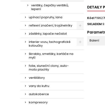
ventilky, čepičky ventilků,
DETAILY
lepení
upínací popruhy, lana
Kód
P19627
SKLADEM
9
reflexní značení, trojúhelníky
Paramet
zástěrky, lapače nečistot
Balení
interier vozu, tachografické
kotoučky
škrabky, smetáky, kartáče na
mytí
folie, sluneční clony, auto-
moto plachty
ventilátory
vany do kufru
autokoberce
kompresory