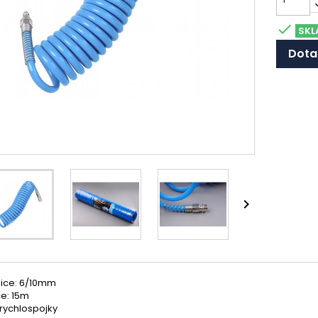

SKL
Dota

ice: 6/10mm
e: 15m
rychlospojky