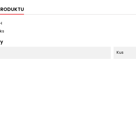
 PRODUKTU
H
 ks
ry
Kus