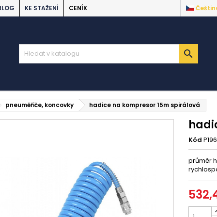
BLOG
KE STAŽENÍ
CENÍK
Češtin

pneuměřiče, koncovky
hadice na kompresor 15m spirálová
hadi
Kód
P19
průměr h
rychlosp
532,