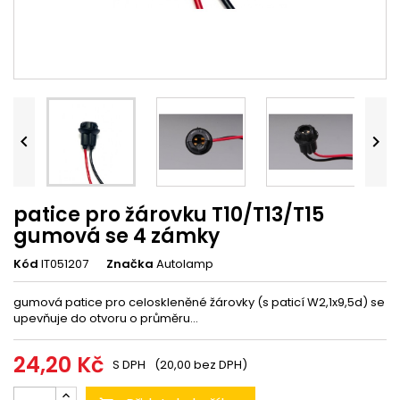


patice pro žárovku T10/T13/T15
gumová se 4 zámky
Kód
IT051207
Značka
Autolamp
gumová patice pro celoskleněné žárovky (s paticí W2,1x9,5d) se
upevňuje do otvoru o průměru...
24,20 Kč
S DPH
(20,00 bez DPH)