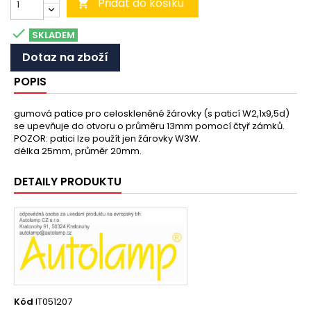
Přidat do košíku


SKLADEM
Dotaz na zboží
POPIS
gumová patice pro celoskleněné žárovky (s paticí W2,1x9,5d)
se upevňuje do otvoru o průměru 13mm pomocí čtyř zámků.
POZOR: patici lze použít jen žárovky W3W.
délka 25mm, průměr 20mm.
DETAILY PRODUKTU
Kód
IT051207