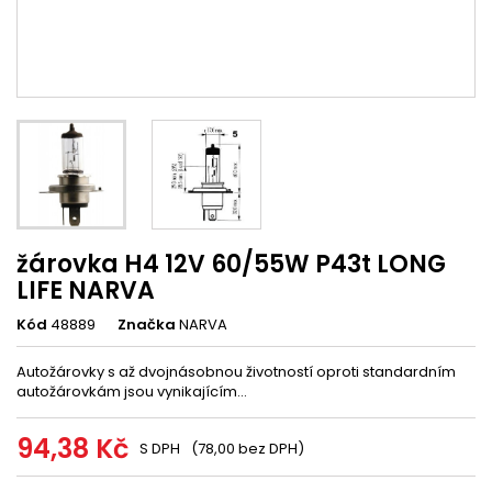
žárovka H4 12V 60/55W P43t LONG
LIFE NARVA
Kód
48889
Značka
NARVA
Autožárovky s až dvojnásobnou životností oproti standardním
autožárovkám jsou vynikajícím...
94,38 Kč
S DPH
(78,00 bez DPH)