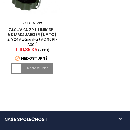
KÓD:
151212
ZÁSUVKA 2P HLINÍK 35-
50MM2 JAEGER (NATO)
2P/24V Zásuvka (VG 96917
A001)
Cena
1 191,85 Kč
(s DPH)

NEDOSTUPNÉ
Nedostupné

NAŠE SPOLEČNOST