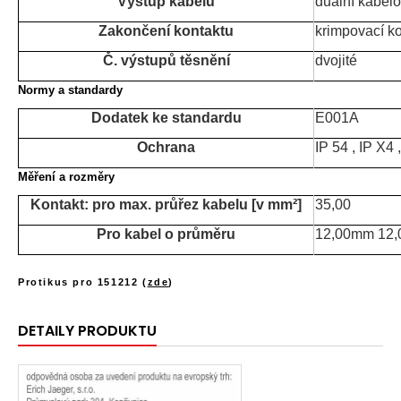
Výstup kabelu
duální kabelo
Zakončení kontaktu
krimpovací ko
Č. výstupů těsnění
dvojité
Normy a standardy
Dodatek ke standardu
E001A
Ochrana
IP 54 , IP X4 
Měření a rozměry
Kontakt: pro max. průřez kabelu [v mm²]
35,00
Pro kabel o průměru
12,00mm 12
Protikus pro 151212 (
zde
)
DETAILY PRODUKTU