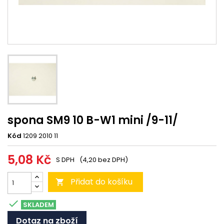
spona SM9 10 B-W1 mini /9-11/
Kód
1209 2010 11
5,08 Kč
S DPH
(4,20 bez DPH)
Přidat do košíku


SKLADEM
Dotaz na zboží